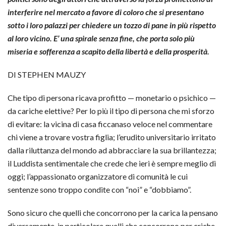
interferire nel mercato a favore di coloro che si presentano
sotto i loro palazzi per chiedere un tozzo di pane in più rispetto
al loro vicino. E’ una spirale senza fine, che porta solo più
miseria e sofferenza a scapito della libertà e della prosperità.
DI STEPHEN MAUZY
Che tipo di persona ricava profitto — monetario o psichico —
da cariche elettive? Per lo più il tipo di persona che mi sforzo
di evitare: la vicina di casa ficcanaso veloce nel commentare
chi viene a trovare vostra figlia; l’erudito universitario irritato
dalla riluttanza del mondo ad abbracciare la sua brillantezza;
il Luddista sentimentale che crede che ieri è sempre meglio di
oggi; l’appassionato organizzatore di comunità le cui
sentenze sono troppo condite con “noi” e “dobbiamo”.
Sono sicuro che quelli che concorrono per la carica la pensano
diversamente, in particolare quelli che concorrono per criche