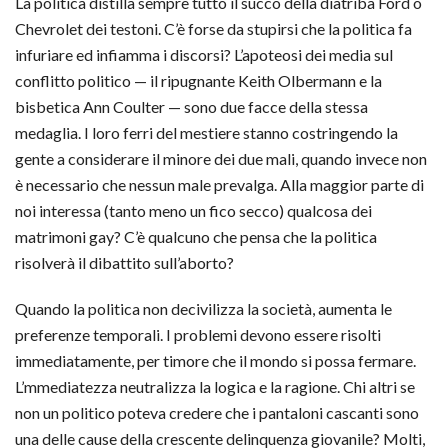
La politica distilla sempre tutto il succo della diatriba Ford o
Chevrolet dei testoni. C’è forse da stupirsi che la politica fa
infuriare ed infiamma i discorsi? L’apoteosi dei media sul
conflitto politico — il ripugnante Keith Olbermann e la
bisbetica Ann Coulter — sono due facce della stessa
medaglia. I loro ferri del mestiere stanno costringendo la
gente a considerare il minore dei due mali, quando invece non
è necessario che nessun male prevalga. Alla maggior parte di
noi interessa (tanto meno un fico secco) qualcosa dei
matrimoni gay? C’è qualcuno che pensa che la politica
risolverà il dibattito sull’aborto?
Quando la politica non decivilizza la società, aumenta le
preferenze temporali. I problemi devono essere risolti
immediatamente, per timore che il mondo si possa fermare.
L’mmediatezza neutralizza la logica e la ragione. Chi altri se
non un politico poteva credere che i pantaloni cascanti sono
una delle cause della crescente delinquenza giovanile? Molti,