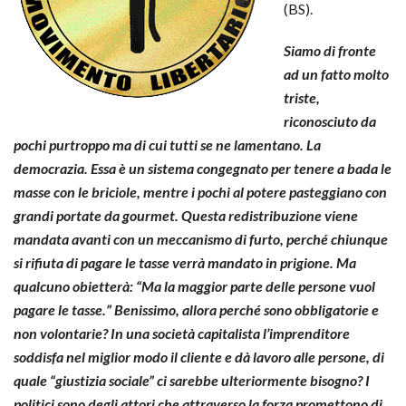
(BS).
Siamo di fronte
ad un fatto molto
triste,
riconosciuto da
pochi purtroppo ma di cui tutti se ne lamentano. La
democrazia. Essa è un sistema congegnato per tenere a bada le
masse con le briciole, mentre i pochi al potere pasteggiano con
grandi portate da gourmet. Questa redistribuzione viene
mandata avanti con un meccanismo di furto, perché chiunque
si rifiuta di pagare le tasse verrà mandato in prigione. Ma
qualcuno obietterà: “Ma la maggior parte delle persone vuol
pagare le tasse.” Benissimo, allora perché sono obbligatorie e
non volontarie? In una società capitalista l’imprenditore
soddisfa nel miglior modo il cliente e dà lavoro alle persone, di
quale “giustizia sociale” ci sarebbe ulteriormente bisogno? I
politici sono degli attori che attraverso la forza promettono di