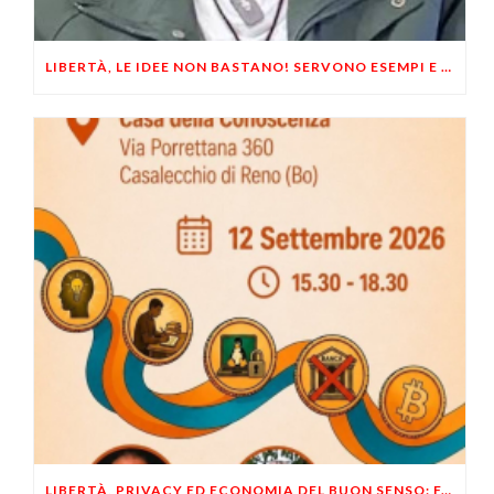
LIBERTÀ, LE IDEE NON BASTANO! SERVONO ESEMPI E UN PO’ DI COERENZA
LIBERTÀ, PRIVACY ED ECONOMIA DEL BUON SENSO: FACCO E MUSUMECI A CASALECCHIO DI RENO (BO)