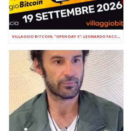
VILLAGGIO BITCOIN, “OPEN DAY 5”: LEONARDO FACCO OSPITE A BRESCIA