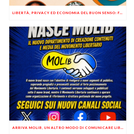
LIBERTÀ, PRIVACY ED ECONOMIA DEL BUON SENSO: FACCO E MUSUMECI A CASALECCHIO DI RENO (BO)
ARRIVA MOLIB, UN ALTRO MODO DI COMUNICARE LIBERTARIO