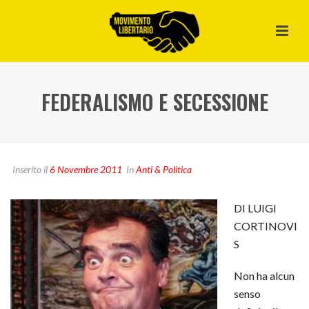
FEDERALISMO E SECESSIONE
Inserito il
6 Novembre 2011
In
Anti & Politica
DI LUIGI
CORTINOVI
S
Non ha alcun
senso