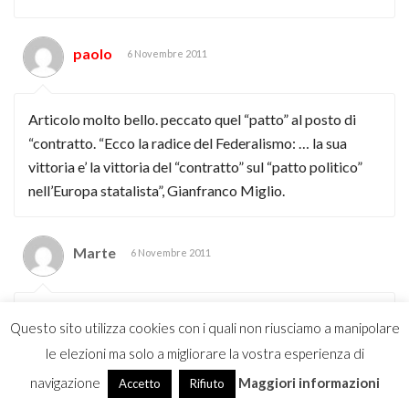
paolo
6 Novembre 2011
Articolo molto bello. peccato quel “patto” al posto di
“contratto. “Ecco la radice del Federalismo: … la sua
vittoria e’ la vittoria del “contratto” sul “patto politico”
nell’Europa statalista”, Gianfranco Miglio.
Marte
6 Novembre 2011
Articolo meraviglioso. Il diritto di secessione è l’unica
Questo sito utilizza cookies con i quali non riusciamo a manipolare
base per un sistema realmente federale, e l’unica base
le elezioni ma solo a migliorare la vostra esperienza di
per qualsiasi sistema che voglia essere Giusto.
navigazione
Maggiori informazioni
Accetto
Rifiuto