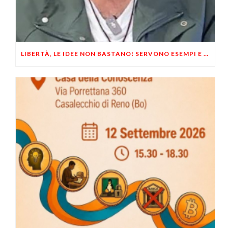
LIBERTÀ, LE IDEE NON BASTANO! SERVONO ESEMPI E UN PO’ DI COERENZA