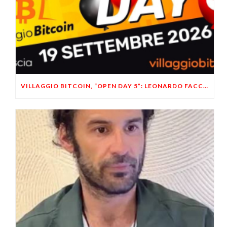
VILLAGGIO BITCOIN, “OPEN DAY 5”: LEONARDO FACCO OSPITE A BRESCIA