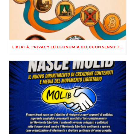
LIBERTÀ, PRIVACY ED ECONOMIA DEL BUON SENSO: FACCO E MUSUMECI A CASALECCHIO DI RENO (BO)