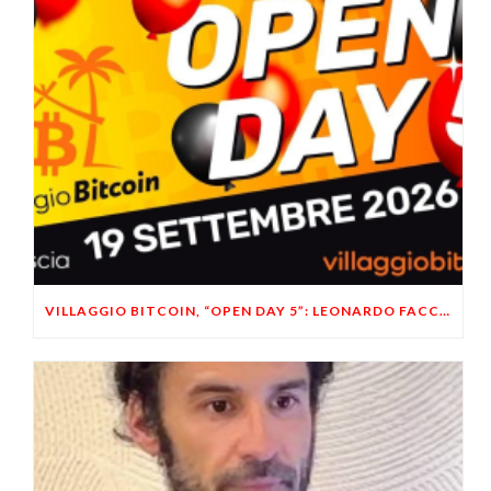
VILLAGGIO BITCOIN, “OPEN DAY 5”: LEONARDO FACCO OSPITE A BRESCIA