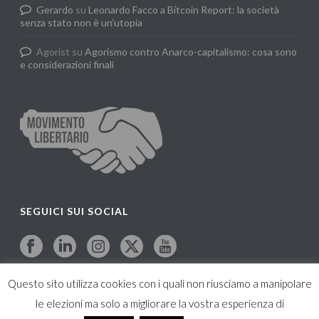
Gerardo
su
Leonardo Facco a Bitcoin Report: la società
senza stato non è un’utopia
Agorist
su
Agorismo contro Anarco-capitalismo: cosa sono
e considerazioni finali
SEGUICI SUI SOCIAL
Questo sito utilizza cookies con i quali non riusciamo a manipolare
le elezioni ma solo a migliorare la vostra esperienza di