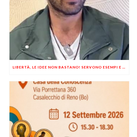
LIBERTÀ, LE IDEE NON BASTANO! SERVONO ESEMPI E UN PO’ DI COERENZA