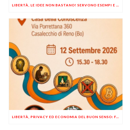
LIBERTÀ, LE IDEE NON BASTANO! SERVONO ESEMPI E UN PO’ DI COERENZA
LIBERTÀ, PRIVACY ED ECONOMIA DEL BUON SENSO: FACCO E MUSUMECI A CASALECCHIO DI RENO (BO)