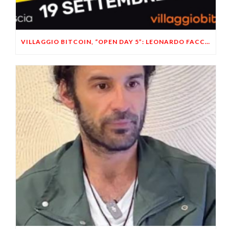
VILLAGGIO BITCOIN, “OPEN DAY 5”: LEONARDO FACCO OSPITE A BRESCIA