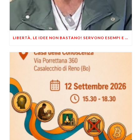
LIBERTÀ, LE IDEE NON BASTANO! SERVONO ESEMPI E UN PO’ DI COERENZA