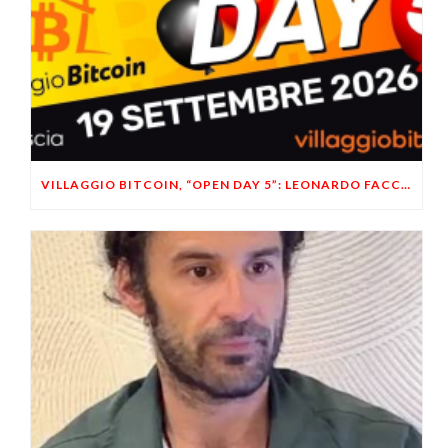
VILLAGGIO BITCOIN, “OPEN DAY 5”: LEONARDO FACCO OSPITE A BRESCIA