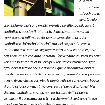
e perdite
private. Date
un’occhiata in
giro. Quello
che abbiamo oggi sono profitti privati e perdite socializzate; è
capitalismo questo? Il fallimento delle economie mondiali
rappresenta il fallimento del capitalismo clientelare, del
capitalismo “infarcito” di socialismo, del corporativismo, il
fallimento dell’uomo di soggiogare sotto la sua volontà le forze
della natura. Ne vediamo i risultati. L’arroccamento sfrenato delle
varie classi lavoratrici sui loro privilegi sta contribuendo a far
affondare il settore occupazionale e quello produttivo, anni di
pianificazione centrale di uno stato in ampliamento ha supportato
questa droga che ha corrotto le menti delle persone; con la bocca
si parla di “concorrenza”, ma con i fatti si parla di privilegi. Nel
sistema capitalista, quando non perturbato dall’influenza
socialista, il
consumatore è il re
. Semmai ci sarà una ripresa,
dovrà per forza di cose ripartire da questo punto.