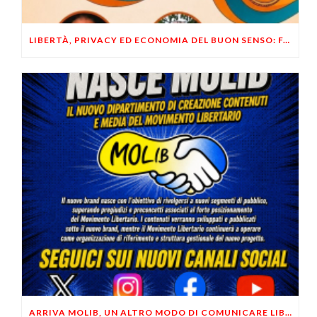
LIBERTÀ, PRIVACY ED ECONOMIA DEL BUON SENSO: FACCO E MUSUMECI A CASALECCHIO DI RENO (BO)
ARRIVA MOLIB, UN ALTRO MODO DI COMUNICARE LIBERTARIO