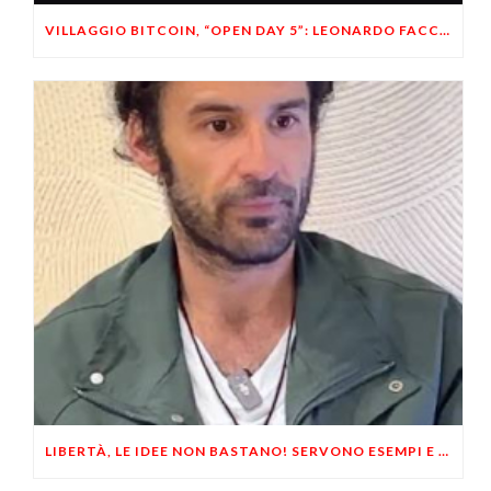
VILLAGGIO BITCOIN, “OPEN DAY 5”: LEONARDO FACCO OSPITE A BRESCIA
LIBERTÀ, LE IDEE NON BASTANO! SERVONO ESEMPI E UN PO’ DI COERENZA