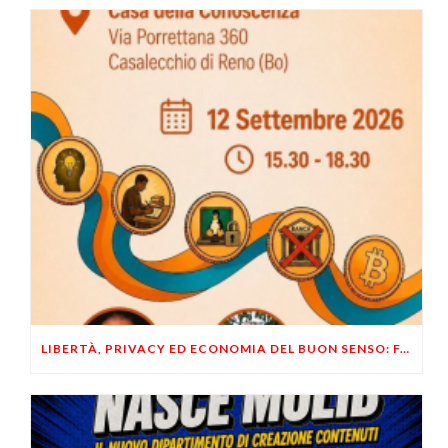
LIBERTÀ, PRIVACY ED ECONOMIA DEL BUON SENSO: FACCO E MUSUMECI A CASALECCHIO DI RENO (BO)