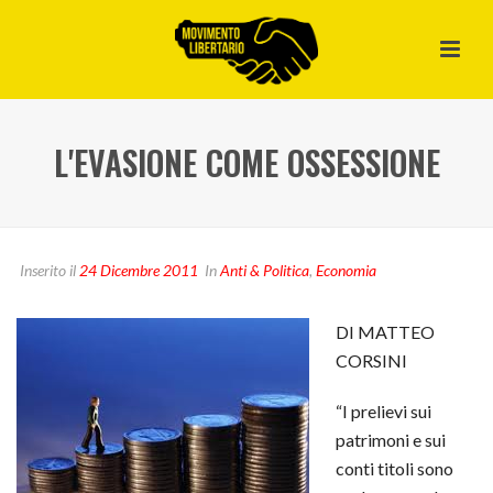
L'EVASIONE COME OSSESSIONE
Inserito il
24 Dicembre 2011
In
Anti & Politica
,
Economia
DI MATTEO
CORSINI
“I prelievi sui
patrimoni e sui
conti titoli sono