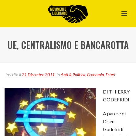
UE, CENTRALISMO E BANCAROTTA
Inserito il
21 Dicembre 2011
In
Anti & Politica
,
Economia
,
Esteri
DI THIERRY
GODEFRIDI
A parere di
Drieu
Godefridi