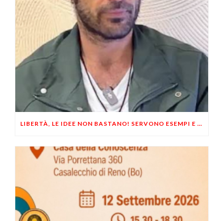
LIBERTÀ, LE IDEE NON BASTANO! SERVONO ESEMPI E UN PO’ DI COERENZA