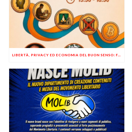
LIBERTÀ, PRIVACY ED ECONOMIA DEL BUON SENSO: FACCO E MUSUMECI A CASALECCHIO DI RENO (BO)