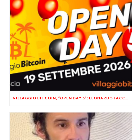
VILLAGGIO BITCOIN, “OPEN DAY 5”: LEONARDO FACCO OSPITE A BRESCIA