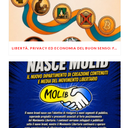
LIBERTÀ, PRIVACY ED ECONOMIA DEL BUON SENSO: FACCO E MUSUMECI A CASALECCHIO DI RENO (BO)