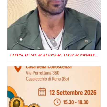
LIBERTÀ, LE IDEE NON BASTANO! SERVONO ESEMPI E UN PO’ DI COERENZA