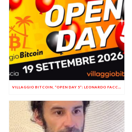
VILLAGGIO BITCOIN, “OPEN DAY 5”: LEONARDO FACCO OSPITE A BRESCIA