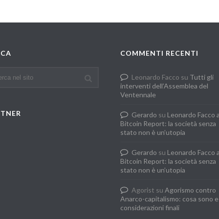
RCA
COMMENTI RECENTI
Leonardo Facco
su
Tutti gli
interventi dell’Assemblea del
Ventennale
RTNER
Gerardo
su
Leonardo Facco 
Bitcoin Report: la società senza
stato non è un’utopia
Gerardo
su
Leonardo Facco 
Bitcoin Report: la società senza
stato non è un’utopia
Agorist
su
Agorismo contro
Anarco-capitalismo: cosa sono e
considerazioni finali