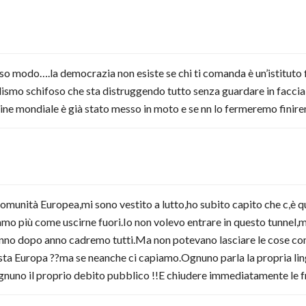
so modo….la democrazia non esiste se chi ti comanda è un’istituto
alismo schifoso che sta distruggendo tutto senza guardare in facci
ine mondiale è già stato messo in moto e se nn lo fermeremo finir
munità Europea,mi sono vestito a lutto,ho subito capito che c,è qu
amo più come uscirne fuori.Io non volevo entrare in questo tunnel,ma
anno dopo anno cadremo tutti.Ma non potevano lasciare le cose com
questa Europa ??ma se neanche ci capiamo.Ognuno parla la propria 
nuno il proprio debito pubblico !!E chiudere immediatamente le fr