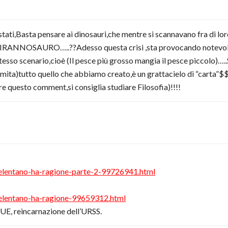
tati,Basta pensare ai dinosauri,che mentre si scannavano fra di lo
 TIRANNOSAURO…..??Adesso questa crisi ,sta provocando notevoli
esso scenario,cioè (Il pesce più grosso mangia il pesce piccolo)….
remita)tutto quello che abbiamo creato,è un grattacielo di “carta”
e questo comment,si consiglia studiare Filosofia)!!!!
-celentano-ha-ragione-parte-2-99726941.html
-celentano-ha-ragione-99659312.html
l’UE, reincarnazione dell’URSS.