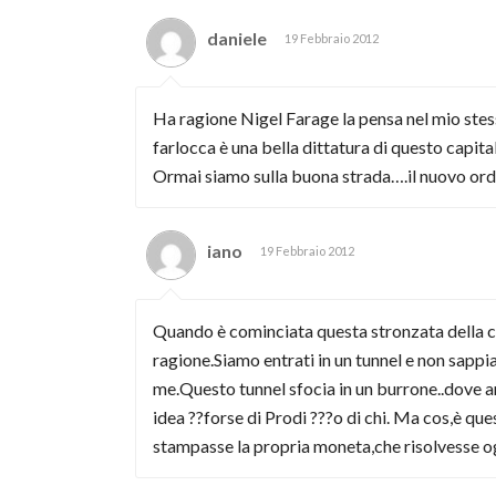
daniele
19 Febbraio 2012
Ha ragione Nigel Farage la pensa nel mio stes
farlocca è una bella dittatura di questo capit
Ormai siamo sulla buona strada….il nuovo ord
iano
19 Febbraio 2012
Quando è cominciata questa stronzata della co
ragione.Siamo entrati in un tunnel e non sappi
me.Questo tunnel sfocia in un burrone..dove 
idea ??forse di Prodi ???o di chi. Ma cos,è 
stampasse la propria moneta,che risolvesse og