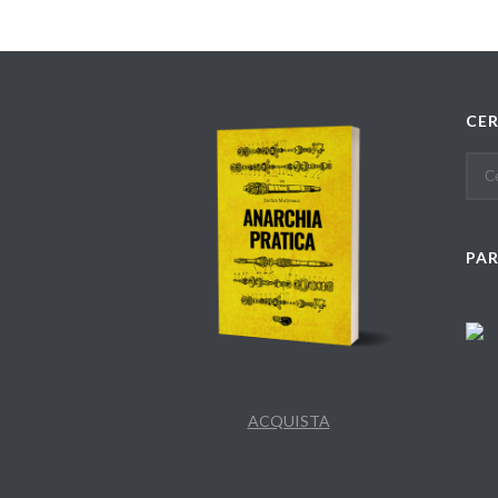
CE
PA
ACQUISTA