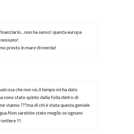
 finanziario…non ha senso! questa europa
a nessuno!
emo presto in mare di merda!
alcosa che non và..il tempo mi ha dato
 sono stato spinto dalla folla dietro di
e stanno ???ma di chi è stata questa geniale
lingua.Non sarebbe stato meglio se ognuno
ontiere !!!