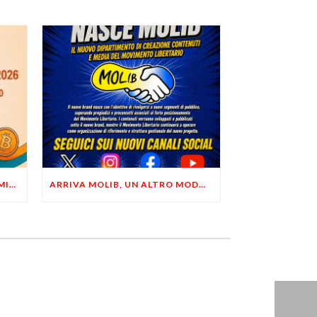
LIBERTÀ, PRIVACY ED ECONOMIA DEL BUON SENSO: FACCO E MUSUMECI A CASALECCHIO DI RENO (BO)
ARRIVA MOLIB, UN ALTRO MODO DI COMUNICARE LIBERTARIO