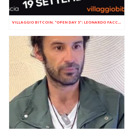
VILLAGGIO BITCOIN, “OPEN DAY 5”: LEONARDO FACCO OSPITE A BRESCIA