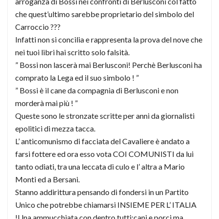
arroganza di Bossi nei confronti di Berlusconi col fatto
che quest’ultimo sarebbe proprietario del simbolo del
Carroccio ???
Infatti non si concilia e rappresenta la prova del nove che
nei tuoi libri hai scritto solo falsità.
” Bossi non lascerà mai Berlusconi! Perchè Berlusconi ha
comprato la Lega ed il suo simbolo ! ”
” Bossi è il cane da compagnia di Berlusconi e non
morderà mai più ! ”
Queste sono le stronzate scritte per anni da giornalisti
epolitici di mezza tacca.
L’ anticomunismo di facciata del Cavaliere è andato a
farsi fottere ed ora esso vota COI COMUNISTI da lui
tanto odiati, tra una leccata di culo e l’ altra a Mario
Monti ed a Bersani.
Stanno addirittura pensando di fondersi in un Partito
Unico che potrebbe chiamarsi INSIEME PER L’ ITALIA
!Una ammucchiata con dentro tutti:cani e porci ma