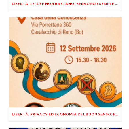
LIBERTÀ, LE IDEE NON BASTANO! SERVONO ESEMPI E UN PO’ DI COERENZA
LIBERTÀ, PRIVACY ED ECONOMIA DEL BUON SENSO: FACCO E MUSUMECI A CASALECCHIO DI RENO (BO)