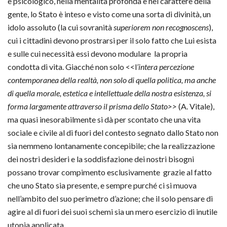
e psicologico, nella mentalità profonda e nel carattere della
gente, lo Stato è inteso e visto come una sorta di divinità, un
idolo assoluto (la cui sovranità
superiorem non recognoscens
),
cui i cittadini devono prostrarsi per il solo fatto che Lui esista
e sulle cui necessità essi devono modulare la propria
condotta di vita. Giacché non solo <<l
’intera percezione
contemporanea della realtà, non solo di quella politica, ma anche
di quella morale, estetica e intellettuale della nostra esistenza, si
forma largamente attraverso il prisma dello Stato>>
(A. Vitale),
ma quasi inesorabilmente si dà per scontato che una vita
sociale e civile al di fuori del contesto segnato dallo Stato non
sia nemmeno lontanamente concepibile; che la realizzazione
dei nostri desideri e la soddisfazione dei nostri bisogni
possano trovar compimento esclusivamente grazie al fatto
che uno Stato sia presente, e sempre purché ci si muova
nell’ambito del suo perimetro d’azione; che il solo pensare di
agire al di fuori dei suoi schemi sia un mero esercizio di inutile
utopia applicata.