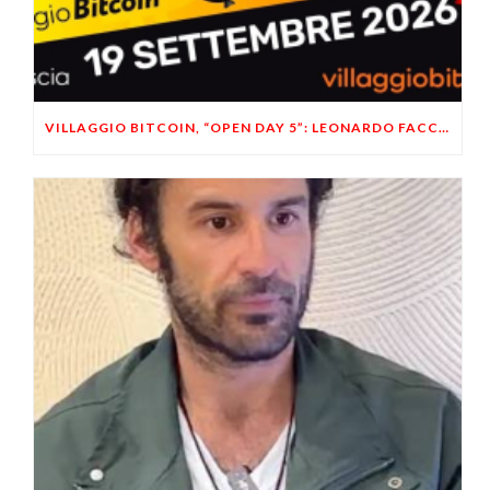
VILLAGGIO BITCOIN, “OPEN DAY 5”: LEONARDO FACCO OSPITE A BRESCIA