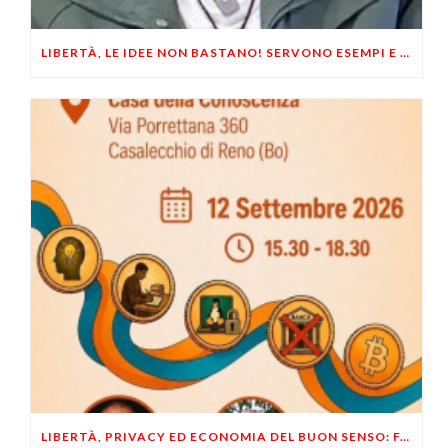
LIBERTÀ, LE IDEE NON BASTANO! SERVONO ESEMPI E UN PO’ DI COERENZA
LIBERTÀ, PRIVACY ED ECONOMIA DEL BUON SENSO: FACCO E MUSUMECI A CASALECCHIO DI RENO (BO)