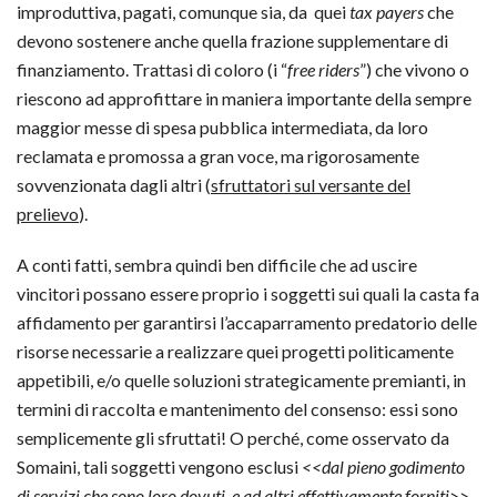
improduttiva, pagati, comunque sia, da quei
tax payers
che
devono sostenere anche quella frazione supplementare di
finanziamento. Trattasi di coloro (i “
free riders
”) che vivono o
riescono ad approfittare in maniera importante della sempre
maggior messe di spesa pubblica intermediata, da loro
reclamata e promossa a gran voce, ma rigorosamente
sovvenzionata dagli altri (
sfruttatori sul versante del
prelievo
).
A conti fatti, sembra quindi ben difficile che ad uscire
vincitori possano essere proprio i soggetti sui quali la casta fa
affidamento per garantirsi l’accaparramento predatorio delle
risorse necessarie a realizzare quei progetti politicamente
appetibili, e/o quelle soluzioni strategicamente premianti, in
termini di raccolta e mantenimento del consenso: essi sono
semplicemente gli sfruttati! O perché, come osservato da
Somaini, tali soggetti vengono esclusi
<<
dal pieno godimento
di servizi che sono loro dovuti, e
ad altri effettivamente forniti>>