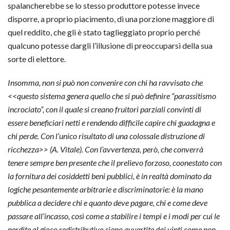
spalancherebbe se lo stesso produttore potesse invece
disporre, a proprio piacimento, di una porzione maggiore di
quel reddito, che gli è stato taglieggiato proprio perché
qualcuno potesse dargli l’illusione di preoccuparsi della sua
sorte di elettore.
Insomma, non si può non convenire con chi ha ravvisato che
<<questo sistema genera quello che si può definire “parassitismo
incrociato”, con il quale si creano fruitori parziali convinti di
essere beneficiari netti e rendendo difficile capire chi guadagna e
chi perde. Con l’unico risultato di una colossale distruzione di
ricchezza>>
(A. Vitale). Con l’avvertenza, però, che converrà
tenere sempre ben presente che il prelievo forzoso, coonestato con
la fornitura dei cosiddetti beni pubblici, è in realtà dominato da
logiche pesantemente arbitrarie e discriminatorie: è la mano
pubblica a decidere chi e quanto deve pagare, chi e come deve
passare all’incasso, così come a stabilire i tempi e i modi per cui le
perdite al gioco redistributivo siano avvertite dai vinti come non