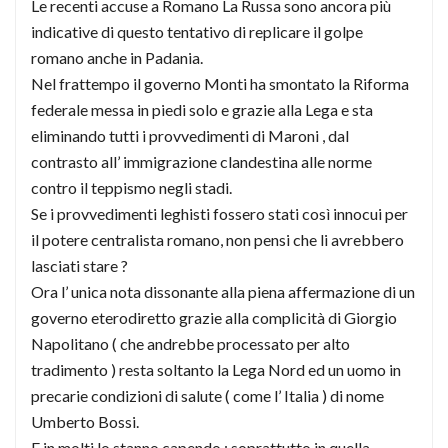
Le recenti accuse a Romano La Russa sono ancora più
indicative di questo tentativo di replicare il golpe
romano anche in Padania.
Nel frattempo il governo Monti ha smontato la Riforma
federale messa in piedi solo e grazie alla Lega e sta
eliminando tutti i provvedimenti di Maroni , dal
contrasto all’ immigrazione clandestina alle norme
contro il teppismo negli stadi.
Se i provvedimenti leghisti fossero stati così innocui per
il potere centralista romano, non pensi che li avrebbero
lasciati stare ?
Ora l’ unica nota dissonante alla piena affermazione di un
governo eterodiretto grazie alla complicità di Giorgio
Napolitano ( che andrebbe processato per alto
tradimento ) resta soltanto la Lega Nord ed un uomo in
precarie condizioni di salute ( come l’ Italia ) di nome
Umberto Bossi.
E in molti lo stanno capendo : soprattutto in quella