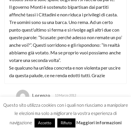
Il governo Monti è sostenuto bipartisan dai partiti
affinché tassi i Cittadini e non riduca i privilegi di casta.
Tre uomini sono su una barca. Uno rema. Ad un certo
punto quest’ultimo si ferma e si rivolge agli altri due con
queste parole: “Scusate: perché adesso non remate un po’
anche voi?”. Questi sorridono e gli rispondono: “In realtà
abbiamo già votato. Ma se proprio vuoi possiamo anche
votare una seconda volta”.
Se qualcuno ha un’idea concreta e non violenta per uscire
da questa palude, ce ne renda edotti tutti. Grazie
Lorenzo
13 Marzo 2012
Questo sito utilizza cookies con i quali non riusciamo a manipolare
le elezioni ma solo a migliorare la vostra esperienza di
Credo che per uscire dalla palude si possa
navigazione
Maggiori informazioni
Accetto
Rifiuto
imboccare due strade: