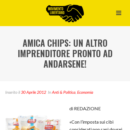
AMICA CHIPS: UN ALTRO
IMPRENDITORE PRONTO AD
ANDARSENE!
Inserito il
30 Aprile 2012
In
Anti & Politica
,
Economia
di REDAZIONE
«Con l’imposta sui cibi
considerati non sani dovrei