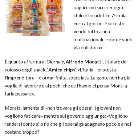
pagare un euro per ogni
chilo di prodotto: 75 mila
euro al giorno. Piuttosto
vendo tutto a una
multinazionale e me ne vado
via dall’Italia».
È quanto afferma al
Giornale
,
Alfredo
Moratti
, titolare del
colosso degli snack, ‘
Amica chips
‘. «L’Italia – protesta
l’imprenditore – è ormai finita, spacciata. La gente non ha più
voglia di lavorare e ai pochi che ce l’hanno ci pensa Monti a
farla passare».
Moratti lamenta di «non trovare gli operai: i giovani non
vogliono faticare» mentre sul governo aggiunge: «Vogliono
rendersi conto sì o no che gli operai guadagnano poco e a noi
costano troppo?