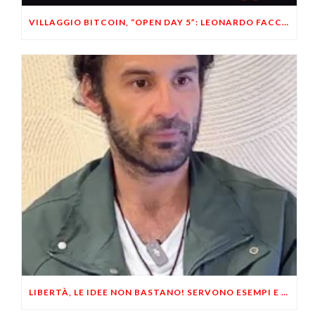
VILLAGGIO BITCOIN, “OPEN DAY 5”: LEONARDO FACCO OSPITE A BRESCIA
LIBERTÀ, LE IDEE NON BASTANO! SERVONO ESEMPI E UN PO’ DI COERENZA