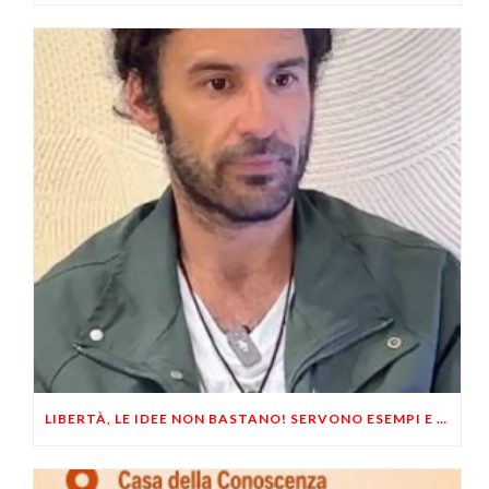
LIBERTÀ, LE IDEE NON BASTANO! SERVONO ESEMPI E UN PO’ DI COERENZA