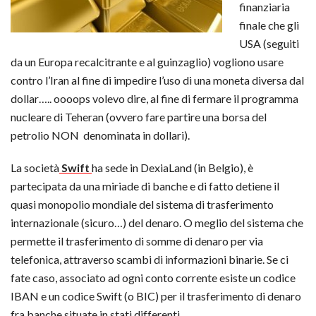
finanziaria
finale che gli
USA (seguiti
da un Europa recalcitrante e al guinzaglio) vogliono usare
contro l’Iran al fine di impedire l’uso di una moneta diversa dal
dollar….. oooops volevo dire, al fine di fermare il programma
nucleare di Teheran (ovvero fare partire una borsa del
petrolio NON denominata in dollari).
La società
Swift
ha sede in DexiaLand (in Belgio), è
partecipata da una miriade di banche e di fatto detiene il
quasi monopolio mondiale del sistema di trasferimento
internazionale (sicuro…) del denaro. O meglio del sistema che
permette il trasferimento di somme di denaro per via
telefonica, attraverso scambi di informazioni binarie. Se ci
fate caso, associato ad ogni conto corrente esiste un codice
IBAN e un codice Swift (o BIC) per il trasferimento di denaro
fra banche situate in stati differenti.