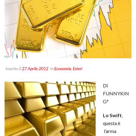
Inserito il
27 Aprile 2012
In
Economia
,
Esteri
DI
FUNNYKIN
G*
Lo Swift
,
questa è
l’arma