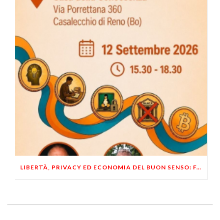
LIBERTÀ, PRIVACY ED ECONOMIA DEL BUON SENSO: FACCO E MUSUMECI A CASALECCHIO DI RENO (BO)