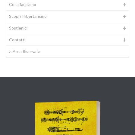
Cosa facciamo
Scopri il libertarismo
Sostienici
Contatti
Area Riservata