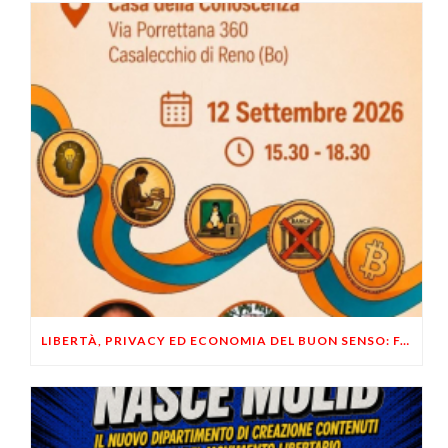
LIBERTÀ, PRIVACY ED ECONOMIA DEL BUON SENSO: FACCO E MUSUMECI A CASALECCHIO DI RENO (BO)