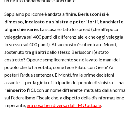
un diritto fondamentale è aberrante.
Sappiamo poi come è andata a finire.
Berlusconi si è
dimesso, incalzato da sinistra e poteri forti, banchieri e
oligarchie varie.
La scusa è stato lo spread (che all’epoca
veleggiava sui 400 punti di differenziale, e che oggi veleggia
lo stesso sui 400 punti). Al suo posto è subentrato Monti,
sostenuto tra gli altri dallo stesso Berlusconi (è stato
costretto? Oppure semplicemente se n’è lavato le mani del
popolo che lo ha votato, come fece Pilato con Gesù? Ai
posteri l’ardua sentenza). E Monti, fra le prime decisioni
assunte — per la gioia e il tripudio del popolo di sinistra —
ha
reinserito l’ICI
, con un nome differente, mutuato dalla norma
sul Federalismo Fiscale che, a dispetto della disinformazione
imperante,
era cosa ben diversa dall’IMU attuale
.