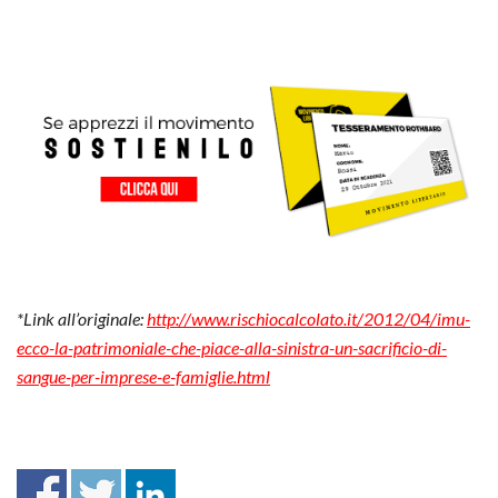
*Link all’originale:
http://www.rischiocalcolato.it/2012/04/imu-
ecco-la-patrimoniale-che-piace-alla-sinistra-un-sacrificio-di-
sangue-per-imprese-e-famiglie.html