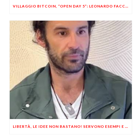
VILLAGGIO BITCOIN, “OPEN DAY 5”: LEONARDO FACCO OSPITE A BRESCIA
LIBERTÀ, LE IDEE NON BASTANO! SERVONO ESEMPI E UN PO’ DI COERENZA