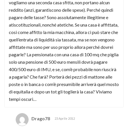
vogliamo una seconda casa sfitta, non portano alcun
reddito (anzi, garantiscono delle spese). Perché quindi
pagare delle tasse? Sono assolutamente illegitime e
atiscotituzionali, nonché atetiche. Se una casa è affittata,
cosi come affitto la mia macchina, allora ci può stare che
quell’entrata di liquidità sia tassata, ma se non vengono
affittate ma sono per uso proprio allora perché dovrei
pagarle? La pensionata con una casa di 100 mq che piglia
solo una pensione di 500 euro mensili dovrà pagare
400/500 euro di IMU, e se, com’è probabile non riuscirà
a pagarla? Che farà? Porterà dei pezzi di mattone alle
poste o in banca o com’è presumibile arriverà quel mosto
di equitalia e dopo un tot gli toglierà la casa? Viviamo
tempi oscuri…
Drago78
23 Aprile 2012