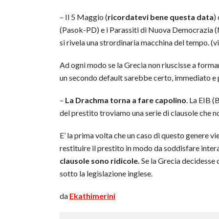
– Il 5 Maggio (
ricordatevi bene questa data
)
(Pasok-PD) e i Parassiti di Nuova Democrazia (N
si rivela una strordinaria macchina del tempo. (vi
Ad ogni modo se la Grecia non riuscisse a formar
un secondo default sarebbe certo, immediato e pr
–
La Drachma torna a fare capolino
. La EIB (
del prestito troviamo una serie di clausole che n
E’ la prima volta che un caso di questo genere 
restituire il prestito in modo da soddisfare inte
clausole sono ridicole.
Se la Grecia decidesse d
sotto la legislazione inglese.
da
Ekathimerini