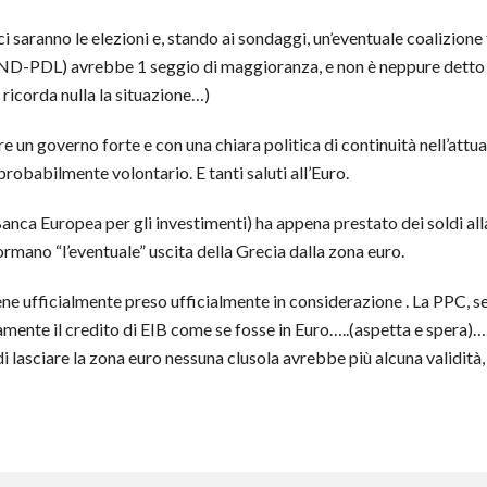
 ci saranno le elezioni e, stando ai sondaggi, un’eventuale coalizione 
D-PDL) avrebbe 1 seggio di maggioranza, e non è neppure detto ch
 ricorda nulla la situazione…)
e un governo forte e con una chiara politica di continuità nell’att
obabilmente volontario. E tanti saluti all’Euro.
Banca Europea per gli investimenti) ha appena prestato dei soldi al
ormano “l’eventuale” uscita della Grecia dalla zona euro.
viene ufficialmente preso ufficialmente in considerazione . La PPC
ramente il credito di EIB come se fosse in Euro…..(aspetta e spera)…
i lasciare la zona euro nessuna clusola avrebbe più alcuna validità,