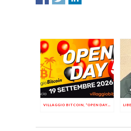
VILLAGGIO BITCOIN, “OPEN DAY 5”: LEONARDO FACCO OSPITE A BRESCIA