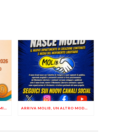
LIBERTÀ, PRIVACY ED ECONOMIA DEL BUON SENSO: FACCO E MUSUMECI A CASALECCHIO DI RENO (BO)
ARRIVA MOLIB, UN ALTRO MODO DI COMUNICARE LIBERTARIO