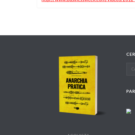
CE
PA