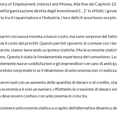
ory of Employment, Interest and Money. Alla fine del Capitolo 12 s
’organizzazione diretta degli investimenti […].” In effetti, i gover
o tra il risparmiatore e l’industria, i loro deficit assorbono ora pi
sparmi con nuova moneta a basso costo, ma sono sorprese dal fatto 
 sia il costo dei prestiti. Questo perché i governi, in comune con i
 parole, stanno lavorando su ipotesi statiche. Ma le economie static
ono. Questa è stata la fondamentale esperienza del comunismo. La 
temente nuove soddisfazioni e gli imprenditori cercano di anticipa
ovrebbe sorprendersi se il dinamismo di un’economia non si realizza
sparmi reali con un aumento delle quantità di denaro e di credito, s
 economica è solo un numero, riflettente la creazione di denaro ext
on deve essere confuso con un’economia in crescita.
ostenere un’economia statica a scapito dell’alternativa dinamica del