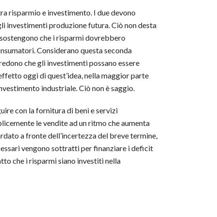
tra risparmio e investimento. I due devono
 gli investimenti produzione futura. Ciò non desta
 sostengono che i risparmi dovrebbero
 consumatori. Considerano questa seconda
credono che gli investimenti possano essere
L’effetto oggi di quest’idea, nella maggior parte
investimento industriale. Ciò non è saggio.
re con la fornitura di beni e servizi
emplicemente le vendite ad un ritmo che aumenta
rdato a fronte dell’incertezza del breve termine,
ssari vengono sottratti per finanziare i deficit
o che i risparmi siano investiti nella