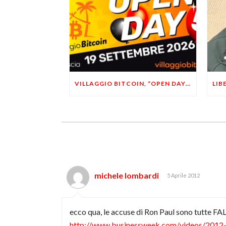
VILLAGGIO BITCOIN, “OPEN DAY 5”: LEONARDO FACCO OSPITE A BRESCIA
michele lombardi
5 Aprile 2012
ecco qua, le accuse di Ron Paul sono tutte FA
http://www.businessweek.com/videos/2012-0