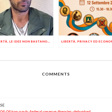
LIBERTÀ, LE IDEE NON BASTANO! SERVONO ESEMPI E UN PO’ DI COERENZA
COMMENTS
LSE
4-04/ron-pauls-federal-reserve-theories-debunked