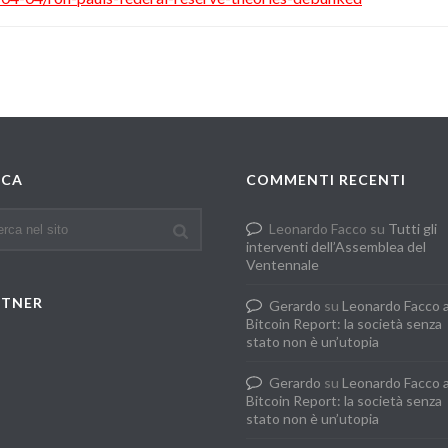
RCA
COMMENTI RECENTI
Leonardo Facco
su
Tutti gli
interventi dell’Assemblea del
Ventennale
RTNER
Gerardo
su
Leonardo Facco 
Bitcoin Report: la società senza
stato non è un’utopia
Gerardo
su
Leonardo Facco 
Bitcoin Report: la società senza
stato non è un’utopia