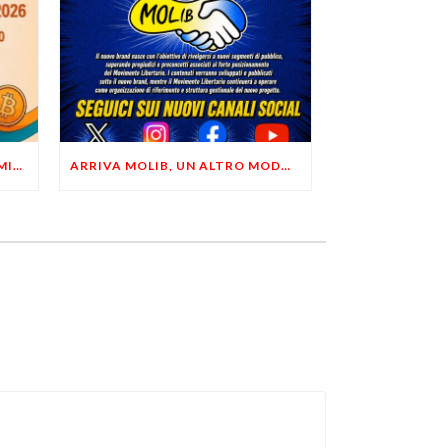
LIBERTÀ, PRIVACY ED ECONOMIA DEL BUON SENSO: FACCO E MUSUMECI A CASALECCHIO DI RENO (BO)
ARRIVA MOLIB, UN ALTRO MODO DI COMUNICARE LIBERTARIO