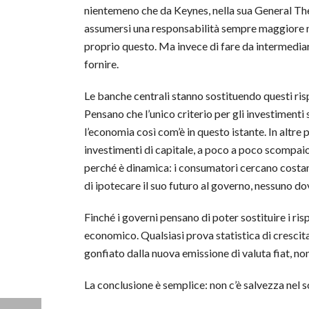
nientemeno che da Keynes, nella sua General The
assumersi una responsabilità sempre maggiore nell
proprio questo. Ma invece di fare da intermediari
fornire.
Le banche centrali stanno sostituendo questi ri
Pensano che l’unico criterio per gli investimenti
l’economia così com’è in questo istante. In altre
investimenti di capitale, a poco a poco scompai
perché è dinamica: i consumatori cercano costan
di ipotecare il suo futuro al governo, nessuno d
Finché i governi pensano di poter sostituire i ri
economico. Qualsiasi prova statistica di crescita
gonfiato dalla nuova emissione di valuta fiat, n
La conclusione è semplice: non c’è salvezza nel s