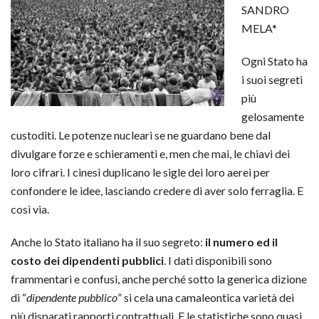
SANDRO
MELA*
Ogni Stato ha
i suoi segreti
più
gelosamente
custoditi. Le potenze nucleari se ne guardano bene dal
divulgare forze e schieramenti e, men che mai, le chiavi dei
loro cifrari. I cinesi duplicano le sigle dei loro aerei per
confondere le idee, lasciando credere di aver solo ferraglia. E
così via.
Anche lo Stato italiano ha il suo segreto:
il numero ed il
costo dei dipendenti pubblici
. I dati disponibili sono
frammentari e confusi, anche perché sotto la generica dizione
di “
dipendente pubblico
” si cela una camaleontica varietà dei
più disparati rapporti contrattuali. E le statistiche sono quasi