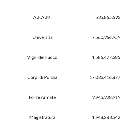
A .F.A .M.
535,865,693
Università
7,560,966,959
Vigili del Fuoco
1,586,477,385
Corpi di Polizia
17,033,416,877
Forze Armate
9,945,928,919
Magistratura
1,948,283,542