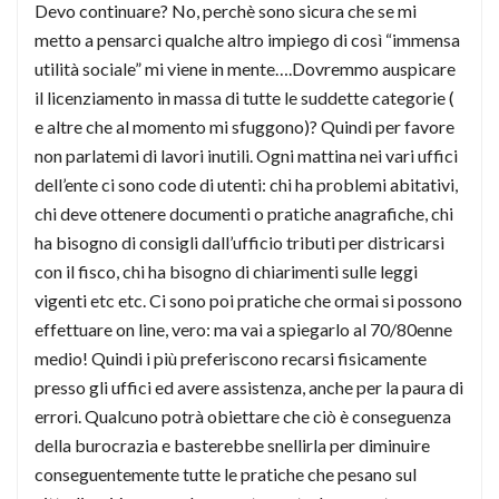
Devo continuare? No, perchè sono sicura che se mi
metto a pensarci qualche altro impiego di così “immensa
utilità sociale” mi viene in mente….Dovremmo auspicare
il licenziamento in massa di tutte le suddette categorie (
e altre che al momento mi sfuggono)? Quindi per favore
non parlatemi di lavori inutili. Ogni mattina nei vari uffici
dell’ente ci sono code di utenti: chi ha problemi abitativi,
chi deve ottenere documenti o pratiche anagrafiche, chi
ha bisogno di consigli dall’ufficio tributi per districarsi
con il fisco, chi ha bisogno di chiarimenti sulle leggi
vigenti etc etc. Ci sono poi pratiche che ormai si possono
effettuare on line, vero: ma vai a spiegarlo al 70/80enne
medio! Quindi i più preferiscono recarsi fisicamente
presso gli uffici ed avere assistenza, anche per la paura di
errori. Qualcuno potrà obiettare che ciò è conseguenza
della burocrazia e basterebbe snellirla per diminuire
conseguentemente tutte le pratiche che pesano sul