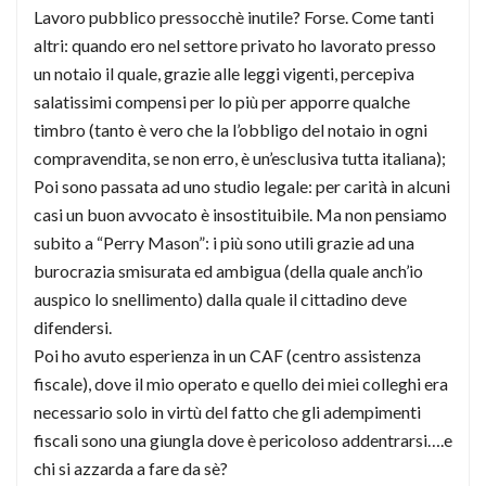
Lavoro pubblico pressocchè inutile? Forse. Come tanti
altri: quando ero nel settore privato ho lavorato presso
un notaio il quale, grazie alle leggi vigenti, percepiva
salatissimi compensi per lo più per apporre qualche
timbro (tanto è vero che la l’obbligo del notaio in ogni
compravendita, se non erro, è un’esclusiva tutta italiana);
Poi sono passata ad uno studio legale: per carità in alcuni
casi un buon avvocato è insostituibile. Ma non pensiamo
subito a “Perry Mason”: i più sono utili grazie ad una
burocrazia smisurata ed ambigua (della quale anch’io
auspico lo snellimento) dalla quale il cittadino deve
difendersi.
Poi ho avuto esperienza in un CAF (centro assistenza
fiscale), dove il mio operato e quello dei miei colleghi era
necessario solo in virtù del fatto che gli adempimenti
fiscali sono una giungla dove è pericoloso addentrarsi….e
chi si azzarda a fare da sè?