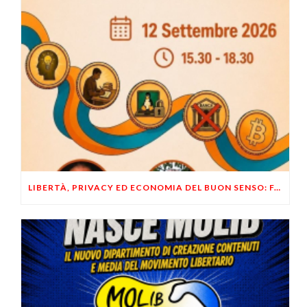
LIBERTÀ, PRIVACY ED ECONOMIA DEL BUON SENSO: FACCO E MUSUMECI A CASALECCHIO DI RENO (BO)