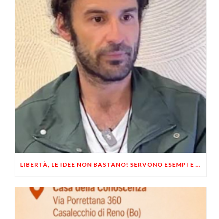
LIBERTÀ, LE IDEE NON BASTANO! SERVONO ESEMPI E UN PO’ DI COERENZA