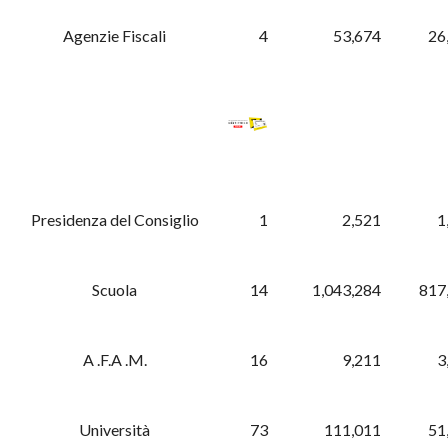
Agenzie Fiscali
4
53,674
26
Presidenza del Consiglio
1
2,521
1
Scuola
14
1,043,284
817
A .F.A .M.
16
9,211
3
Università
73
111,011
51