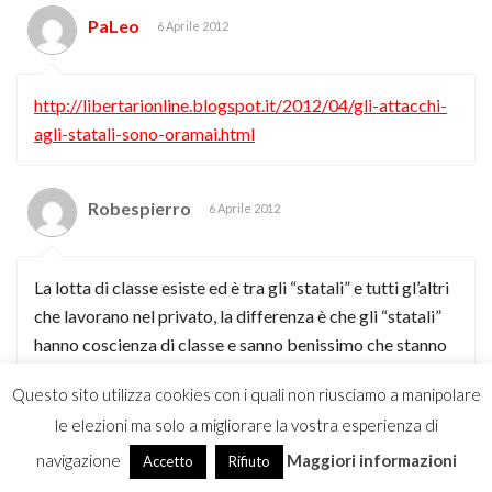
PaLeo
6 Aprile 2012
http://libertarionline.blogspot.it/2012/04/gli-attacchi-
agli-statali-sono-oramai.html
Robespierro
6 Aprile 2012
La lotta di classe esiste ed è tra gli “statali” e tutti gl’altri
che lavorano nel privato, la differenza è che gli “statali”
hanno coscienza di classe e sanno benissimo che stanno
sfruttando i “privati”, lo si capisce, tra l’altro, dai post che
Questo sito utilizza cookies con i quali non riusciamo a manipolare
si leggono nei forum quando si tocca l’argomento,
le elezioni ma solo a migliorare la vostra esperienza di
scrivono immediatamente a difesa del loro impiego,
invece i lavoratori del privato, non hanno (ancora) la
navigazione
Maggiori informazioni
Accetto
Rifiuto
consapevolezza di essere gli sfruttati, gli schiavi dei