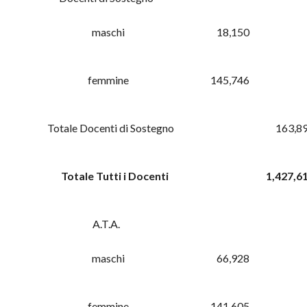
maschi
18,150
femmine
145,746
Totale Docenti di Sostegno
163,8
Totale Tutti i Docenti
1,427,6
A.T.A.
maschi
66,928
femmine
141,605