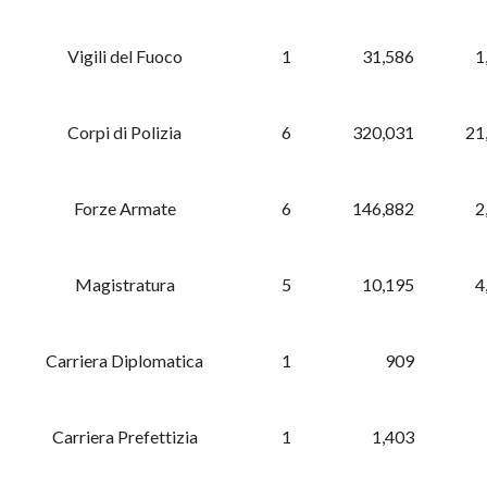
Vigili del Fuoco
1
31,586
1
Corpi di Polizia
6
320,031
21
Forze Armate
6
146,882
2
Magistratura
5
10,195
4
Carriera Diplomatica
1
909
Carriera Prefettizia
1
1,403