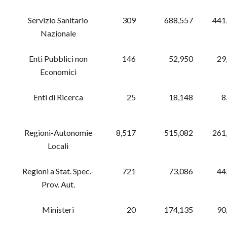
Servizio Sanitario
309
688,557
441
Nazionale
Enti Pubblici non
146
52,950
29
Economici
Enti di Ricerca
25
18,148
8
Regioni-Autonomie
8,517
515,082
261
Locali
Regioni a Stat. Spec.-
721
73,086
44
Prov. Aut.
Ministeri
20
174,135
90