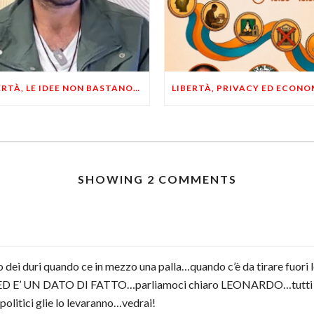
LIBERTÀ, LE IDEE NON BASTANO! SERVONO ESEMPI E UN PO’ DI COERENZA
SHOWING 2 COMMENTS
o dei duri quando ce in mezzo una palla…quando c’è da tirare fuor
olo…ED E’ UN DATO DI FATTO…parliamoci chiaro LEONARDO…tutti h
olitici glie lo levaranno…vedrai!