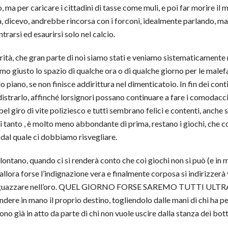
a per caricare i cittadini di tasse come muli, e poi far morire il m
tica, dicevo, andrebbe rincorsa con i forconi, idealmente parlando
rarsi ed esaurirsi solo nel calcio.
rità, che gran parte di noi siamo stati e veniamo sistematicamente r
mo giusto lo spazio di qualche ora o di qualche giorno per le malef
ndo piano, se non finisce addirittura nel dimenticatoio. In fin dei co
istrarlo, affinché lorsignori possano continuare a fare i comodacci 
l giro di vite poliziesco e tutti sembrano felici e contenti, anche s
anto , è molto meno abbondante di prima, restano i giochi, che c
dal quale ci dobbiamo risvegliare.
no, quando ci si renderà conto che coi giochi non si può (e in molt
 allora forse l’indignazione vera e finalmente corposa si indirizzerà
di sguazzare nell’oro. QUEL GIORNO FORSE SAREMO TUTTI ULTRAS. C
ndere in mano il proprio destino, togliendolo dalle mani di chi ha p
no già in atto da parte di chi non vuole uscire dalla stanza dei bott