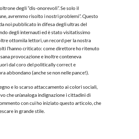
ltrone degli “dis-onorevoli”. Se solo il
mune, avremmo risolto i nostri problemi”. Questo
da noi pubblicato in difesa degli ultras del
do degli internauti ed è stato visitatissimo
re ottomila lettori, un record per la nostra
olti l’hanno criticato: come direttore ho ritenuto
 sana provocazione e inoltre conteneva
ori dal coro del politically correct e
ncora abbondano (anche se non nelle pance!).
egno e lo scarso attaccamento ai colori sociali,
o che un’analoga indignazione i cittadini di
commento con cui ho iniziato questo articolo, che
scare in grande stile.