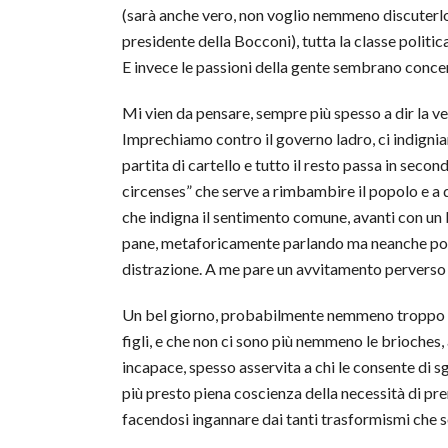
(sarà anche vero, non voglio nemmeno discuterlo, m
presidente della Bocconi), tutta la classe poli
E invece le passioni della gente sembrano concent
Mi vien da pensare, sempre più spesso a dir la ve
Imprechiamo contro il governo ladro, ci indignia
partita di cartello e tutto il resto passa in seco
circenses” che serve a rimbambire il popolo e a d
che indigna il sentimento comune, avanti con un be
pane, metaforicamente parlando ma neanche poi t
distrazione. A me pare un avvitamento perverso 
Un bel giorno, probabilmente nemmeno troppo lonta
figli, e che non ci sono più nemmeno le brioches,
incapace, spesso asservita a chi le consente 
più presto piena coscienza della necessità di pre
facendosi ingannare dai tanti trasformismi che so