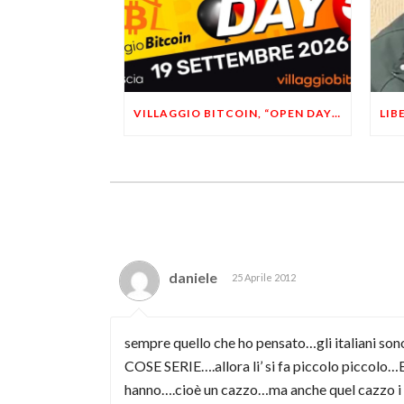
VILLAGGIO BITCOIN, “OPEN DAY 5”: LEONARDO FACCO OSPITE A BRESCIA
daniele
25 Aprile 2012
sempre quello che ho pensato…gli italiani son
COSE SERIE….allora li’ si fa piccolo picc
hanno….cioè un cazzo…ma anche quel cazzo i p