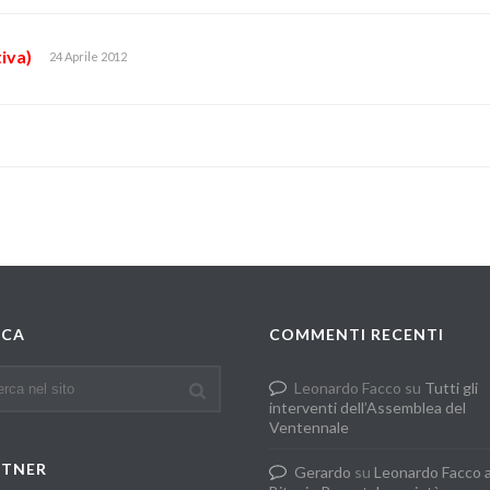
iva)
24 Aprile 2012
RCA
COMMENTI RECENTI
Leonardo Facco
su
Tutti gli
interventi dell’Assemblea del
Ventennale
RTNER
Gerardo
su
Leonardo Facco 