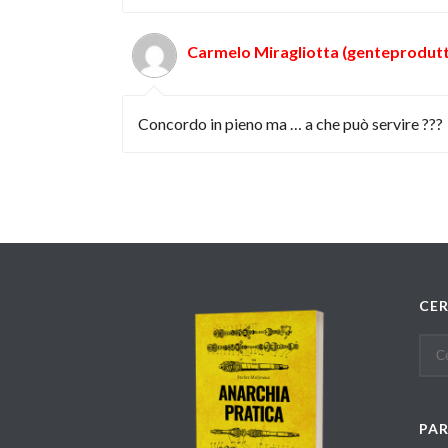
Carmelo Miragliotta (genteprodutt
Concordo in pieno ma … a che può servire ???
CE
PA