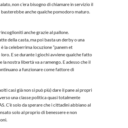
alato, non c’era bisogno di chiamare in servizio il
, ma basterebbe anche qualche pomodoro maturo.
incoglioniti anche grazie al pallone.
atte della casta, ma poi basta un derby o una
nti è la celeberrima locuzione “panem et
loro. E se durante i giochi avviene qualche fatto
e la nostra libertà va a ramengo. E adesso che il
ontinuano a funzionare come fattore di
i casi già non si può più) dare il pane ai propri
 verso una classe politica quasi totalmente
’è solo da sperare che i cittadini abbiano al
ensato solo al proprio di benessere e non
oni.