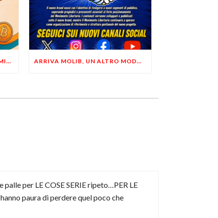
LIBERTÀ, PRIVACY ED ECONOMIA DEL BUON SENSO: FACCO E MUSUMECI A CASALECCHIO DI RENO (BO)
ARRIVA MOLIB, UN ALTRO MODO DI COMUNICARE LIBERTARIO
i le palle per LE COSE SERIE ripeto…PER LE
anno paura di perdere quel poco che