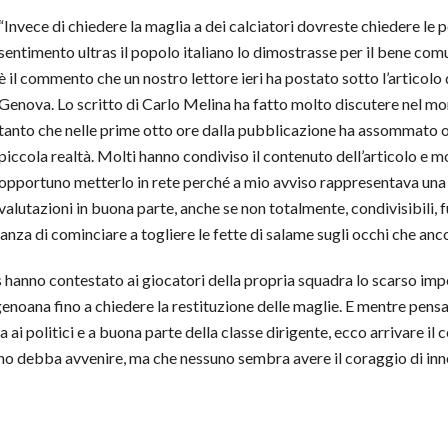
“Invece di chiedere la maglia a dei calciatori dovreste chiedere le po
sentimento ultras il popolo italiano lo dimostrasse per il bene co
è il commento che un nostro lettore ieri ha postato sotto l’articolo 
Genova. Lo scritto di Carlo Melina ha fatto molto discutere nel mon
tanto che nelle prime otto ore dalla pubblicazione ha assommato olt
piccola realtà. Molti hanno condiviso il contenuto dell’articolo e m
opportuno metterlo in rete perché a mio avviso rappresentava una
valutazioni in buona parte, anche se non totalmente, condivisibili, fu
eranza di cominciare a togliere le fette di salame sugli occhi che a
as hanno contestato ai giocatori della propria squadra lo scarso imp
noana fino a chiedere la restituzione delle maglie. E mentre pensav
i politici e a buona parte della classe dirigente, ecco arrivare il 
no debba avvenire, ma che nessuno sembra avere il coraggio di inne