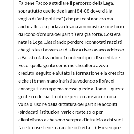
Fa bene Facco a studiare il percorso della Lega,
soprattutto quello degli anni 84-88 dove già la
voglia di “antipolitica” ( che poi così non era ma
anche allora si parlava di sana amministrazione fuori
dal cono d’ombra dei partiti) era già forte. Così era
nata la Lega….lasciando perdere i connotati razzisti
che gli stessi avversari di allora riversavano addosso
a Bossi enfatizandone i contenuti pur di screditare.
Ecco, quella gente come me che allora aveva
creduto, seguito e aiutato la formazione e la crescita
e che si è man mano intristita vedendo gli sfaceli
conseguiti non appena messo piede a Roma….questa
gente credo sia il motore per cercare ancora una
volta di uscire dalla dittatura dei partiti e accoliti
(sindacati, istituzioni varie create solo per
clientelismo e che sono sempre d’intralcio a chi vuol
fare le cose bene ma anche in fretta….). Ho sempre