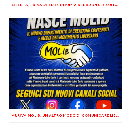
LIBERTÀ, PRIVACY ED ECONOMIA DEL BUON SENSO: FACCO E MUSUMECI A CASALECCHIO DI RENO (BO)
ARRIVA MOLIB, UN ALTRO MODO DI COMUNICARE LIBERTARIO