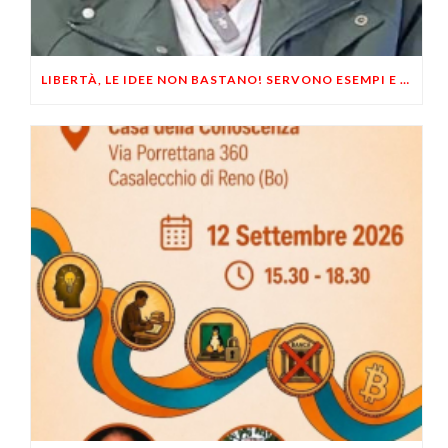
LIBERTÀ, LE IDEE NON BASTANO! SERVONO ESEMPI E UN PO’ DI COERENZA