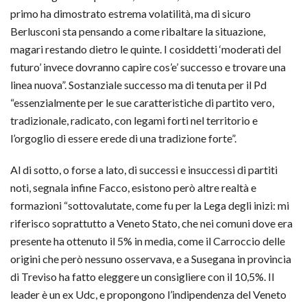
primo ha dimostrato estrema volatilità, ma di sicuro
Berlusconi sta pensando a come ribaltare la situazione,
magari restando dietro le quinte. I cosiddetti ‘moderati del
futuro’ invece dovranno capire cos’e’ successo e trovare una
linea nuova”. Sostanziale successo ma di tenuta per il Pd
“essenzialmente per le sue caratteristiche di partito vero,
tradizionale, radicato, con legami forti nel territorio e
l’orgoglio di essere erede di una tradizione forte”.
Al di sotto, o forse a lato, di successi e insuccessi di partiti
noti, segnala infine Facco, esistono però altre realtà e
formazioni “sottovalutate, come fu per la Lega degli inizi: mi
riferisco soprattutto a Veneto Stato, che nei comuni dove era
presente ha ottenuto il 5% in media, come il Carroccio delle
origini che però nessuno osservava, e a Susegana in provincia
di Treviso ha fatto eleggere un consigliere con il 10,5%. Il
leader è un ex Udc, e propongono l’indipendenza del Veneto