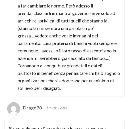
a far cambiare le norme. Però adesso li
prenda….lasciarli in mano al governo serve solo ad
arricchire i privilegi di tutti quelli che stanno là..
(stanno là? mi sembra una parola un po’
grossa….vedete anche voi le immagini del
parlamento….una prateria di banchi vuoti sempre e
comunque…avessi io il loro tasso di assenteismo in
azienda mi avrebbero già cacciato da tempo….)
Tornanodo al conquibus: prendeteli e dateli
piuttosto in beneficenza per aiutare chi ha bisogno o
organizzazioni che si adoperano per un minimo di
sollievo per i disagiati.
Drago78
8 Maggio 2012
Si generalmente d’accordo con Facco… tranne qui