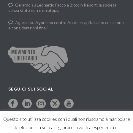
Gerardo
su
Leonardo Facco a Bitcoin Report: la società
senza stato non è un’utopia
Agorist
su
Agorismo contro Anarco-capitalismo: cosa sono
e considerazioni finali
SEGUICI SUI SOCIAL
Questo sito utilizza cookies con i quali non riusciamo a manipolare
le elezioni ma solo a migliorare la vostra esperienza di