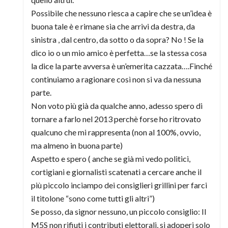
Possibile che nessuno riesca a capire che se un’idea è
buona tale è e rimane sia che arrivi da destra, da
sinistra , dal centro, da sotto o da sopra? No ! Se la
dico io o un mio amico è perfetta…se la stessa cosa
la dice la parte avversa è un’emerita cazzata….Finché
continuiamo a ragionare così non si va da nessuna
parte.
Non voto più già da qualche anno, adesso spero di
tornare a farlo nel 2013 perchè forse ho ritrovato
qualcuno che mi rappresenta (non al 100%, ovvio,
ma almeno in buona parte)
Aspetto e spero ( anche se già mi vedo politici,
cortigiani e giornalisti scatenati a cercare anche il
più piccolo inciampo dei consiglieri grillini per farci
il titolone “sono come tutti gli altri”)
Se posso, da signor nessuno, un piccolo consiglio: Il
M5S non rifiuti i contributi elettorali, si adoperi solo