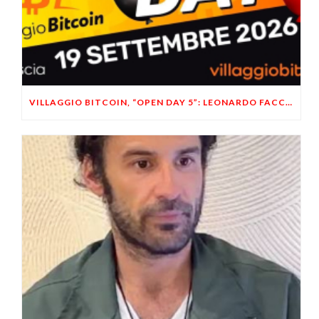
VILLAGGIO BITCOIN, “OPEN DAY 5”: LEONARDO FACCO OSPITE A BRESCIA