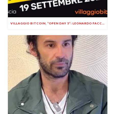
VILLAGGIO BITCOIN, “OPEN DAY 5”: LEONARDO FACCO OSPITE A BRESCIA