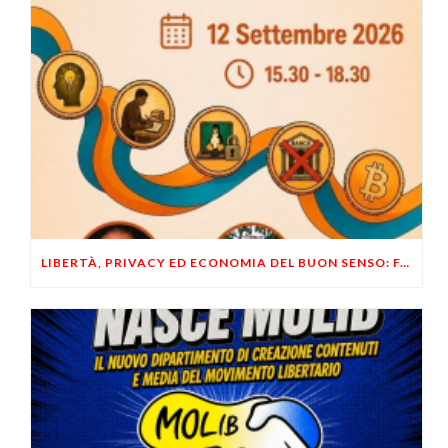
LIBERTÀ, PRIVACY ED ECONOMIA DEL BUON SENSO: FACCO E MUSUMECI A CASALECCHIO DI RENO (BO)