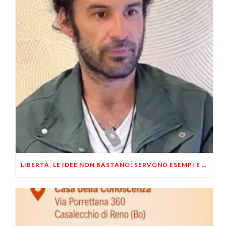
LIBERTÀ, LE IDEE NON BASTANO! SERVONO ESEMPI E UN PO’ DI COERENZA