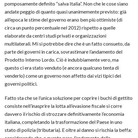
pomposamente definito “salva Italia”. Non che le cose siano
andate peggio di quanto quasi unanimemente previsto: già
all’epoca le stime del governo erano ben più ottimiste (di
circa un punto percentuale nel 2012) rispetto a quelle
elaborate da centri studi privati e organizzazioni
multilaterali. Mi si potrebbe dire che è un fatto consueto, da
parte dei governi in carica, sovrastimare l’andamento del
Prodotto Interno Lordo. Ciò è indubbiamente vero, ma
questo ci era stato venduto (e ancora qualcuno tenta di
venderlo) come un governo non affetto dai vizi tipici dei
governi politici.
Fatto sta che se l’unica soluzione per coprire i buchi di gettito
consiste nell’inasprire la lotta all’evasione fiscale si corre
davvero il rischio di strozzare definitivamente l’economia
italiana, completando la trasformazione del Paese in uno
stato di polizia (tributaria). E oltre al danno si rischia la beffa:
considerando che, a quanto pare, l’andamento della