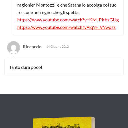
ragionier Montozzi, e che Satana lo accolga col suo
forcone nel regno che gli spetta.
https://www.youtube.com/watch?v=KMJPlrbsGUg
https://www.youtube.com/watch?v=lq9F_V9wpzs
Riccardo
14 Giugno 2012
Tanto dura poco!