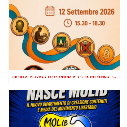
LIBERTÀ, PRIVACY ED ECONOMIA DEL BUON SENSO: FACCO E MUSUMECI A CASALECCHIO DI RENO (BO)