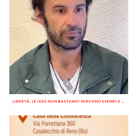
LIBERTÀ, LE IDEE NON BASTANO! SERVONO ESEMPI E UN PO’ DI COERENZA