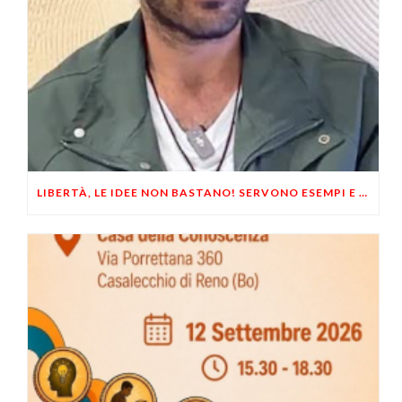
LIBERTÀ, LE IDEE NON BASTANO! SERVONO ESEMPI E UN PO’ DI COERENZA