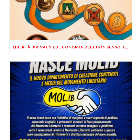
LIBERTÀ, PRIVACY ED ECONOMIA DEL BUON SENSO: FACCO E MUSUMECI A CASALECCHIO DI RENO (BO)