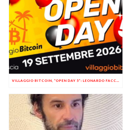
VILLAGGIO BITCOIN, “OPEN DAY 5”: LEONARDO FACCO OSPITE A BRESCIA