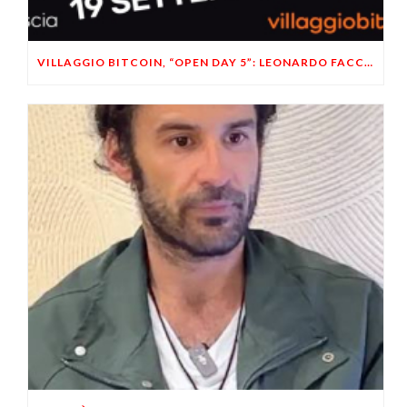
VILLAGGIO BITCOIN, “OPEN DAY 5”: LEONARDO FACCO OSPITE A BRESCIA