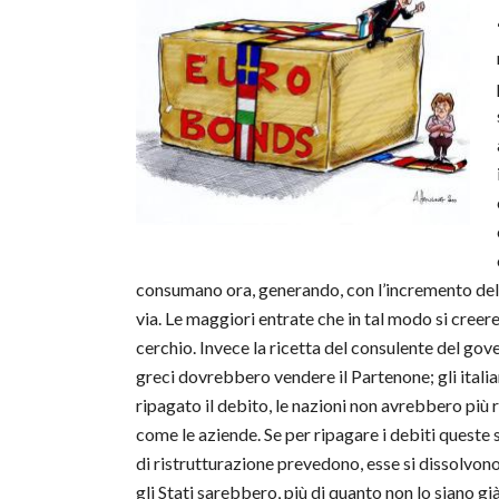
consumano ora, generando, con l’incremento dell
via. Le maggiori entrate che in tal modo si cree
cerchio. Invece la ricetta del consulente del gover
greci dovrebbero vendere il Partenone; gli italian
ripagato il debito, le nazioni non avrebbero più 
come le aziende. Se per ripagare i debiti queste 
di ristrutturazione prevedono, esse si dissolvono
gli Stati sarebbero, più di quanto non lo siano g