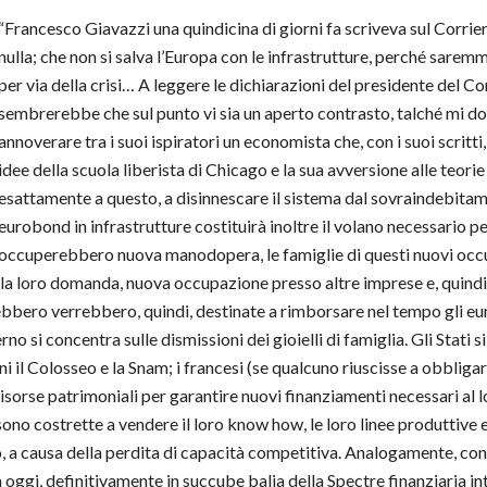
“Francesco Giavazzi una quindicina di giorni fa scriveva sul Corrie
nulla; che non si salva l’Europa con le infrastrutture, perché sarem
per via della crisi… A leggere le dichiarazioni del presidente del C
sembrerebbe che sul punto vi sia un aperto contrasto, talché mi 
annoverare tra i suoi ispiratori un economista che, con i suoi scritt
idee della scuola liberista di Chicago e la sua avversione alle teo
esattamente a questo, a disinnescare il sistema dal sovraindebitam
eurobond in infrastrutture costituirà inoltre il volano necessario per
occuperebbero nuova manodopera, le famiglie di questi nuovi occ
a loro domanda, nuova occupazione presso altre imprese e, quindi, 
rebbero verrebbero, quindi, destinate a rimborsare nel tempo gli eu
no si concentra sulle dismissioni dei gioielli di famiglia. Gli Stati 
i il Colosseo e la Snam; i francesi (se qualcuno riuscisse a obbligarl
risorse patrimoniali per garantire nuovi finanziamenti necessari al
sono costrette a vendere il loro know how, le loro linee produttive e
, a causa della perdita di capacità competitiva. Analogamente, con la
ià oggi, definitivamente in succube balia della Spectre finanziaria i