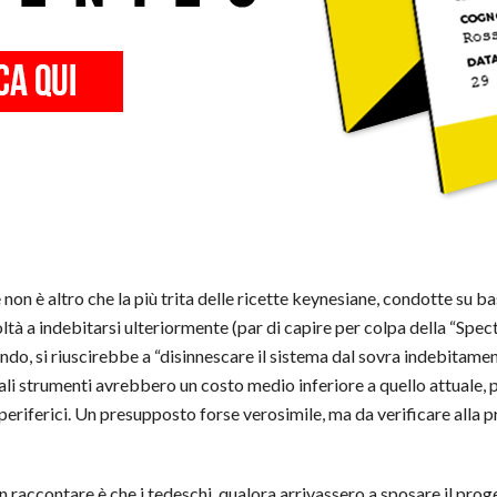
non è altro che la più trita delle ricette keynesiane, condotte su b
ltà a indebitarsi ulteriormente (par di capire per colpa della “Spect
o, si riuscirebbe a “disinnescare il sistema dal sovra indebitamen
 tali strumenti avrebbero un costo medio inferiore a quello attuale
periferici. Un presupposto forse verosimile, ma da verificare alla pr
n raccontare è che i tedeschi, qualora arrivassero a sposare il prog