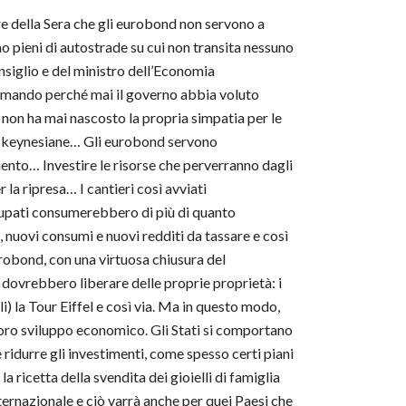
re della Sera che gli eurobond non servono a
mo pieni di autostrade su cui non transita nessuno
onsiglio e del ministro dell’Economia
domando perché mai il governo abbia voluto
i, non ha mai nascosto la propria simpatia per le
rie keynesiane… Gli eurobond servono
ento… Investire le risorse che perverranno dagli
 la ripresa… I cantieri così avviati
upati consumerebbero di più di quanto
nuovi consumi e nuovi redditi da tassare e così
robond, con una virtuosa chiusura del
si dovrebbero liberare delle proprie proprietà: i
i) la Tour Eiffel e così via. Ma in questo modo,
 loro sviluppo economico. Gli Stati si comportano
 ridurre gli investimenti, come spesso certi piani
 ricetta della svendita dei gioielli di famiglia
nternazionale e ciò varrà anche per quei Paesi che