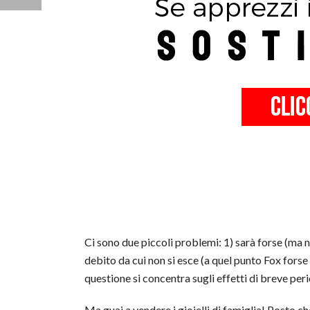
Ci sono due piccoli problemi: 1) sarà forse (ma 
debito da cui non si esce (a quel punto Fox fors
questione si concentra sugli effetti di breve per
Ma guai a vendere i gioielli di famiglia! Posto c