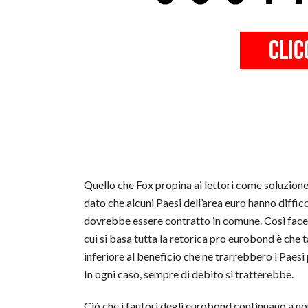
Quello che Fox propina ai lettori come soluzione 
dato che alcuni Paesi dell’area euro hanno diffico
dovrebbe essere contratto in comune. Così facend
cui si basa tutta la retorica pro eurobond è che
inferiore al beneficio che ne trarrebbero i Paesi 
In ogni caso, sempre di debito si tratterebbe.
Ciò che i fautori degli eurobond continuano a no