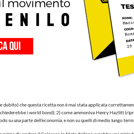
ne dubito) che questa ricetta non è mai stata applicata correttamen
e chiederebbe i world bond); 2) come ammoniva Henry Hazlitt (ripren
iodo su una parte dell’economia, e non su quelli di medio lungo termi
he prima di vendere il Colosseo lo Stato italiano avrebbe una miriad