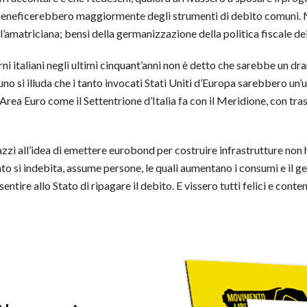
 beneficerebbero maggiormente degli strumenti di debito comuni. No
l’amatriciana; bensì della germanizzazione della politica fiscale dei
i italiani negli ultimi cinquant’anni non è detto che sarebbe un dra
uno si illuda che i tanto invocati Stati Uniti d’Europa sarebbero un’
’Area Euro come il Settentrione d’Italia fa con il Meridione, con tra
azzi all’idea di emettere eurobond per costruire infrastrutture non
ato si indebita, assume persone, le quali aumentano i consumi e il ge
ntire allo Stato di ripagare il debito. E vissero tutti felici e conte