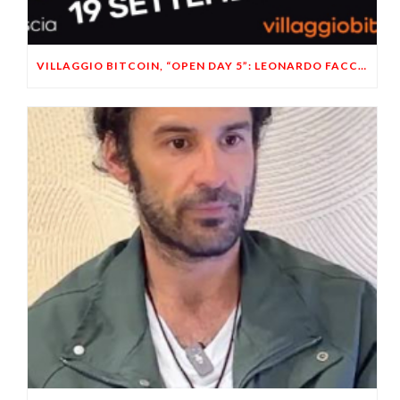
VILLAGGIO BITCOIN, “OPEN DAY 5”: LEONARDO FACCO OSPITE A BRESCIA