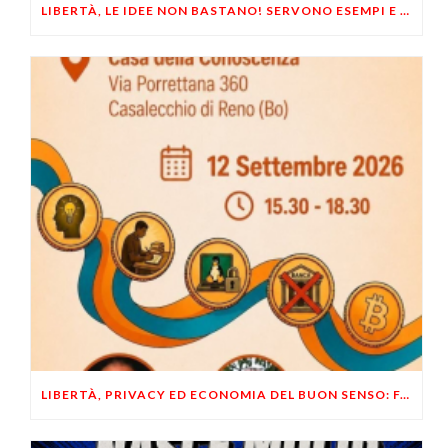
LIBERTÀ, LE IDEE NON BASTANO! SERVONO ESEMPI E UN PO’ DI COERENZA
LIBERTÀ, PRIVACY ED ECONOMIA DEL BUON SENSO: FACCO E MUSUMECI A CASALECCHIO DI RENO (BO)