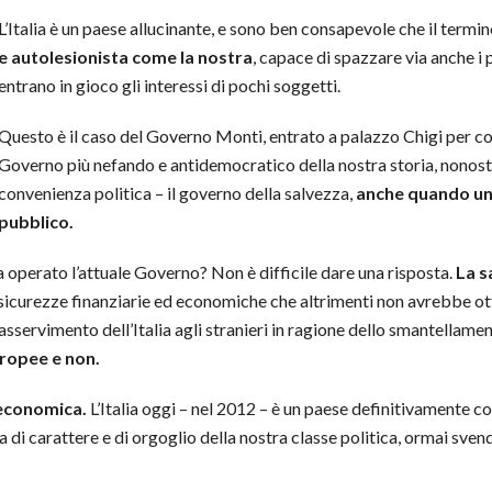
L’Italia è un paese allucinante, e sono ben consapevole che il termi
e autolesionista come la nostra
, capace di spazzare via anche i
entrano in gioco gli interessi di pochi soggetti.
Questo è il caso del Governo Monti, entrato a palazzo Chigi per com
Governo più nefando e antidemocratico della nostra storia, nonosta
convenienza politica – il governo della salvezza,
anche quando una 
pubblico.
a operato l’attuale Governo? Non è difficile dare una risposta.
La s
sicurezze finanziarie ed economiche che altrimenti non avrebbe o
asservimento dell’Italia agli stranieri in ragione dello smantellamen
uropee e non.
 economica.
L’Italia oggi – nel 2012 – è un paese definitivamente co
za di carattere e di orgoglio della nostra classe politica, ormai sven