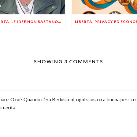
LIBERTÀ, LE IDEE NON BASTANO! SERVONO ESEMPI E UN PO’ DI COERENZA
SHOWING 3 COMMENTS
i pare. O no? Quando c’era Berlusconi, ogni scusa era buona per sce
 merita.