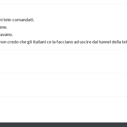
mi tele-comandati.
ene.
tavano.
 credo che gli italiani ce la facciano ad uscire dal tunnel della t