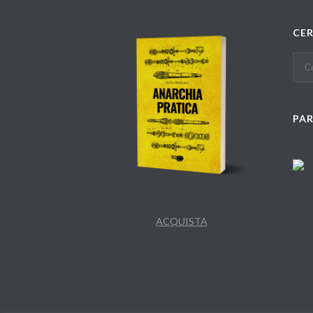
CE
PA
ACQUISTA