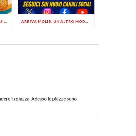
LIBERTÀ, PRIVACY ED ECONOMIA DEL BUON SENSO: FACCO E MUSUMECI A CASALECCHIO DI RENO (BO)
ARRIVA MOLIB, UN ALTRO MODO DI COMUNICARE LIBERTARIO
ndere in piazza. Adesso le piazze sono