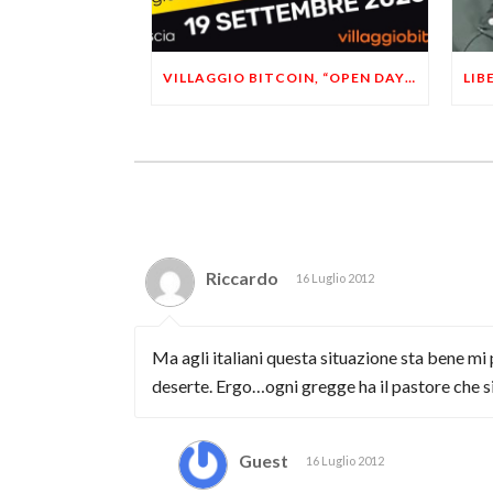
VILLAGGIO BITCOIN, “OPEN DAY 5”: LEONARDO FACCO OSPITE A BRESCIA
Riccardo
16 Luglio 2012
Ma agli italiani questa situazione sta bene m
deserte. Ergo…ogni gregge ha il pastore che si
Guest
16 Luglio 2012