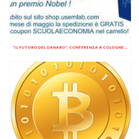
“IL FUTURO DEL DANARO”, CONFERENZA A COLOGNE (BS) DI CARBONE