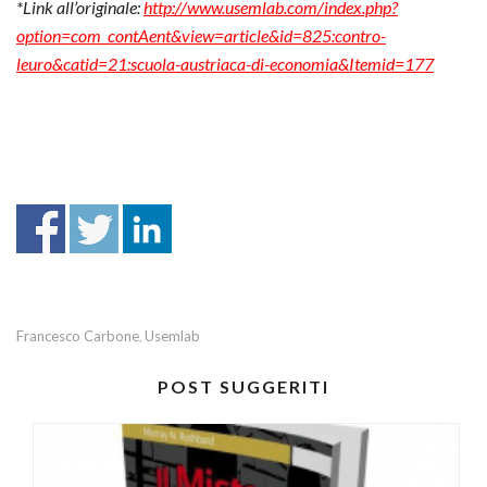
*Link all’originale:
http://www.usemlab.com/index.php?
option=com_contAent&view=article&id=825:contro-
leuro&catid=21:scuola-austriaca-di-economia&Itemid=177
Francesco Carbone
Usemlab
,
POST SUGGERITI