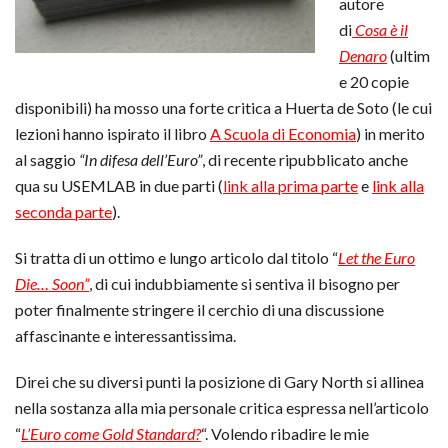
autore
di
Cosa è il
Denaro
(ultim
e 20 copie
disponibili) ha mosso una forte critica a Huerta de Soto (le cui
lezioni hanno ispirato il libro
A Scuola di Economia
) in merito
al saggio
“In difesa dell’Euro”
, di recente ripubblicato anche
qua su USEMLAB in due parti (
link alla prima parte
e
link alla
seconda parte
).
Si tratta di un ottimo e lungo articolo dal titolo “
Let the Euro
Die… Soon”
, di cui indubbiamente si sentiva il bisogno per
poter finalmente stringere il cerchio di una discussione
affascinante e interessantissima.
Direi che su diversi punti la posizione di Gary North si allinea
nella sostanza alla mia personale critica espressa nell’articolo
“
L’Euro come Gold Standard?
“. Volendo ribadire le mie