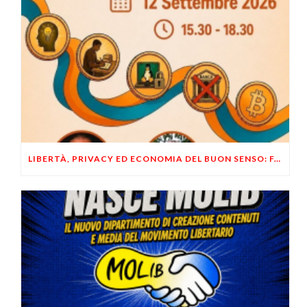
LIBERTÀ, PRIVACY ED ECONOMIA DEL BUON SENSO: FACCO E MUSUMECI A CASALECCHIO DI RENO (BO)