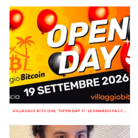
VILLAGGIO BITCOIN, “OPEN DAY 5”: LEONARDO FACCO OSPITE A BRESCIA