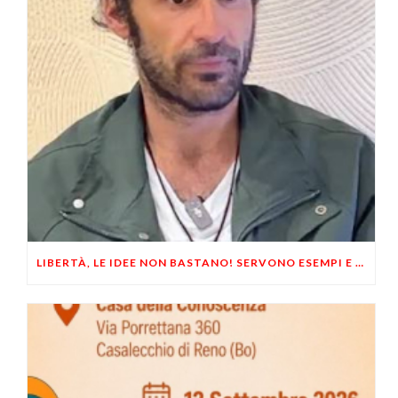
LIBERTÀ, LE IDEE NON BASTANO! SERVONO ESEMPI E UN PO’ DI COERENZA