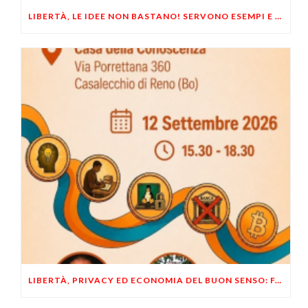
LIBERTÀ, LE IDEE NON BASTANO! SERVONO ESEMPI E UN PO’ DI COERENZA
LIBERTÀ, PRIVACY ED ECONOMIA DEL BUON SENSO: FACCO E MUSUMECI A CASALECCHIO DI RENO (BO)