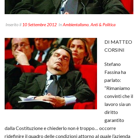
Inserito il
10 Settembre 2012
In
Ambientalismo
,
Anti & Politica
DI MATTEO
CORSINI
Stefano
Fassina ha
parlato:
“Rimaniamo
convinti che il
lavoro sia un
diritto
garantito
dalla Costituzione e chiederlo non è troppo… occorre
ridefinire il quadro delle condizioni attorno al quale l’azienda