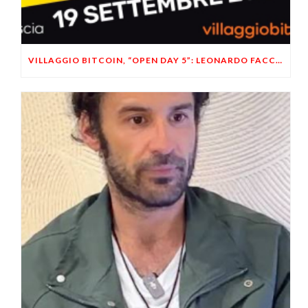
VILLAGGIO BITCOIN, “OPEN DAY 5”: LEONARDO FACCO OSPITE A BRESCIA