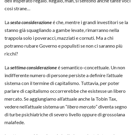
dell’insperato regalo. Regalo, mah, si sentono anche tante voci
così strane…
La
sesta considerazione
é che, mentre i grandi investitori se la
stanno già squagliando a gambe levate, rimarranno nella
trappola solo i poveracci, mazziati e cornuti. Ma a chi
potranno rubare Governo e populisti se non ci saranno più
ricchi?
La
settima considerazione
é semantico-concettuale. Un non
indifferente numero di persone persiste a definire l’attuale
sistema con il termine di capitalismo. Tuttavia, per poter
parlare di capitalismo occorrerebbe che esistesse un libero
mercato. Se aggiungiamo all’attuale anche la Tobin Tax,
vedere nell’attuale sistema un “
libero mercato
” diventa segno
di turbe psichiatriche di severo livello oppure di grossolana
malafede.