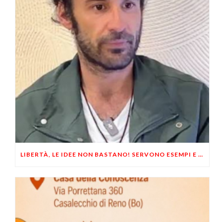
LIBERTÀ, LE IDEE NON BASTANO! SERVONO ESEMPI E UN PO’ DI COERENZA