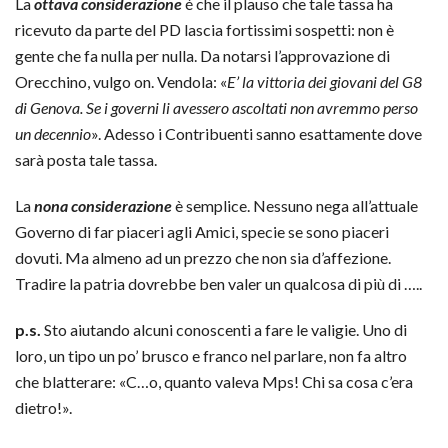
La
ottava considerazione
é che il plauso che tale tassa ha
ricevuto da parte del PD lascia fortissimi sospetti: non è
gente che fa nulla per nulla. Da notarsi l’approvazione di
Orecchino, vulgo on. Vendola: «
E’ la vittoria dei giovani del G8
di Genova. Se i governi li avessero ascoltati non avremmo perso
un decennio
». Adesso i Contribuenti sanno esattamente dove
sarà posta tale tassa.
La
nona considerazione
è semplice. Nessuno nega all’attuale
Governo di far piaceri agli Amici, specie se sono piaceri
dovuti. Ma almeno ad un prezzo che non sia d’affezione.
Tradire la patria dovrebbe ben valer un qualcosa di più di …..
p.s.
Sto aiutando alcuni conoscenti a fare le valigie. Uno di
loro, un tipo un po’ brusco e franco nel parlare, non fa altro
che blatterare: «C…o, quanto valeva Mps! Chi sa cosa c’era
dietro!».