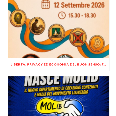
LIBERTÀ, PRIVACY ED ECONOMIA DEL BUON SENSO: FACCO E MUSUMECI A CASALECCHIO DI RENO (BO)