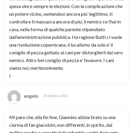
spesa vince sempre le elezioni. Con la complicazione che
un potere vicino, sentendosi ancora piu’ legittimo, ti
controlla e ti massacra ancora di piu’, il nemico ce l’hai in
casa, nella forma di qualche parente stipendiato
dall’amministrazione pubblica. Ha ragione Butti ci vuole
una rivoluzione copernicana, il localismo da solo e’ il
coniglio di pezza gettato ai cani per distorglierli dal vero
nemico. Altro bel coniglio di pezza e’ l’evasore. I cani
siamo noi, meritevolmente.
l
angelo
25 Ottobre 2012
Mi pare che, alla fin fine, Giannino abbia tirato su una
ciurma di fan giacobini, non differenti, in spirito, dal
grillino medio e sorretti dalla infantile vanità derivante