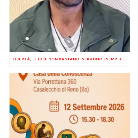
LIBERTÀ, LE IDEE NON BASTANO! SERVONO ESEMPI E UN PO’ DI COERENZA