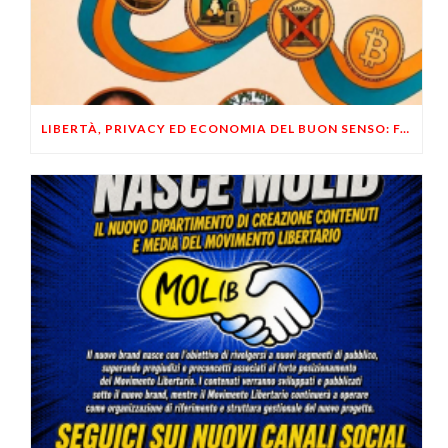
LIBERTÀ, PRIVACY ED ECONOMIA DEL BUON SENSO: FACCO E MUSUMECI A CASALECCHIO DI RENO (BO)