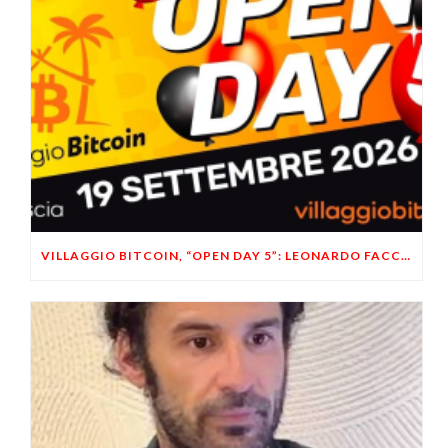
VILLAGGIO BITCOIN, “OPEN DAY 5”: LEONARDO FACCO OSPITE A BRESCIA