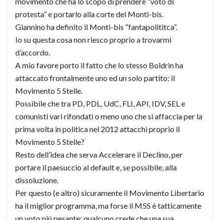
movimento che ha lo scopo di prendere “voto di
protesta” e portarlo alla corte del Monti-bis.
Giannino ha definito il Monti-bis “fantapolititca”.
Io su questa cosa non riesco proprio a trovarmi
d’accordo.
A mio favore porto il fatto che lo stesso Boldrin ha
attaccato frontalmente uno ed un solo partito: il
Movimento 5 Stelle.
Possibile che tra PD, PDL, UdC, FLI, API, IDV, SEL e
comunisti vari rifondati o meno uno che si affaccia per la
prima volta in politica nel 2012 attacchi proprio il
Movimento 5 Stelle?
Resto dell’idea che serva Accelerare il Declino, per
portare il paesuccio al default e, se possibile, alla
dissoluzione.
Per questo (e altro) sicuramente il Movimento Libertario
ha il miglior programma, ma forse il M5S è tatticamente
un voto più pesante: qualcuno crede che una sua