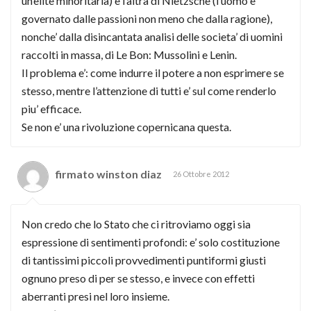
un’elite minoritaria) e l’altra di Nietzsche (l’uomo e’
governato dalle passioni non meno che dalla ragione),
nonche’ dalla disincantata analisi delle societa’ di uomini
raccolti in massa, di Le Bon: Mussolini e Lenin.
Il problema e’: come indurre il potere a non esprimere se
stesso, mentre l’attenzione di tutti e’ sul come renderlo
piu’ efficace.
Se non e’ una rivoluzione copernicana questa.
firmato winston diaz
26 Ottobre 2012
Non credo che lo Stato che ci ritroviamo oggi sia
espressione di sentimenti profondi: e’ solo costituzione
di tantissimi piccoli provvedimenti puntiformi giusti
ognuno preso di per se stesso, e invece con effetti
aberranti presi nel loro insieme.