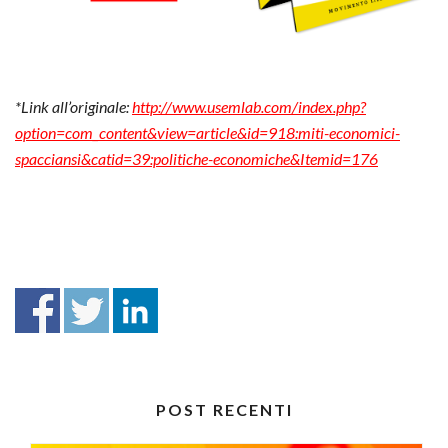
*Link all’originale:
http://www.usemlab.com/index.php?
option=com_content&view=article&id=918:miti-economici-
spacciansi&catid=39:politiche-economiche&Itemid=176
POST RECENTI