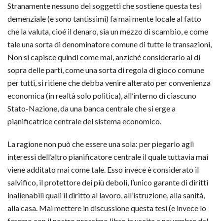
Stranamente nessuno dei soggetti che sostiene questa tesi
demenziale (e sono tantissimi) fa mai mente locale al fatto
che la valuta, cioé il denaro, sia un mezzo di scambio, e come
tale una sorta di denominatore comune di tutte le transazioni,
Non si capisce quindi come mai, anziché considerarlo al di
sopra delle parti, come una sorta di regola di gioco comune
per tutti, si ritiene che debba venire alterato per convenienza
economica (in realtà solo politica), all’interno di ciascuno
Stato-Nazione, da una banca centrale che si erge a
pianificatrice centrale del sistema economico.
La ragione non può che essere una sola: per piegarlo agli
interessi dell’altro pianificatore centrale il quale tuttavia mai
viene additato mai come tale. Esso invece è considerato il
salvifico, il protettore dei più deboli, l’unico garante di diritti
inalienabili quali il diritto al lavoro, all’istruzione, alla sanità,
alla casa. Mai mettere in discussione questa tesi (e invece lo
faremo con il nostro prossimo libro in uscita a novembre dal