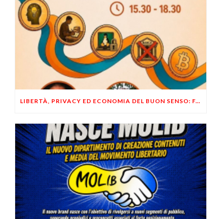
LIBERTÀ, PRIVACY ED ECONOMIA DEL BUON SENSO: FACCO E MUSUMECI A CASALECCHIO DI RENO (BO)