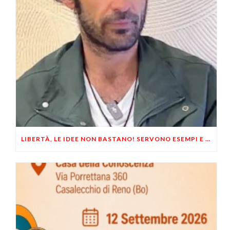
LIBERTÀ, LE IDEE NON BASTANO! SERVONO ESEMPI E UN PO’ DI COERENZA