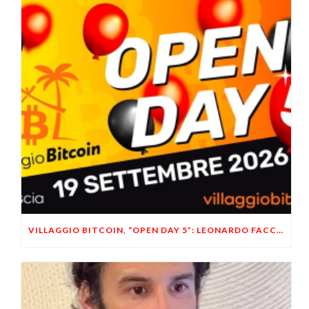
VILLAGGIO BITCOIN, “OPEN DAY 5”: LEONARDO FACCO OSPITE A BRESCIA