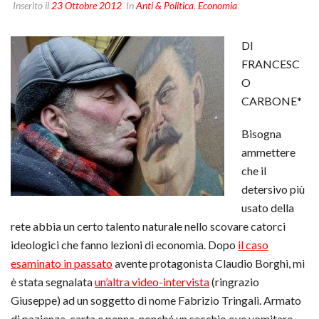
Inserito il
23 Ottobre 2012
In
Anti & Politica
,
Economia
DI
FRANCESC
O
CARBONE*
Bisogna
ammettere
che il
detersivo più
usato della
rete abbia un certo talento naturale nello scovare catorci
ideologici che fanno lezioni di economia. Dopo
il caso
esaminato in passato
avente protagonista Claudio Borghi, mi
è stata segnalata
un’altra video-intervista
(ringrazio
Giuseppe) ad un soggetto di nome Fabrizio Tringali. Armato
di pazienza, carta e penna, nonché un secchio ove vomitare