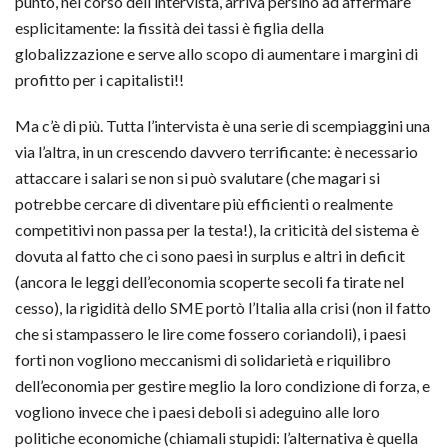
punto, nel corso dell’intervista, arriva persino ad affermare
esplicitamente: la fissità dei tassi è figlia della
globalizzazione e serve allo scopo di aumentare i margini di
profitto per i capitalisti!!
Ma c’è di più. Tutta l’intervista è una serie di scempiaggini una
via l’altra, in un crescendo davvero terrificante: è necessario
attaccare i salari se non si può svalutare (che magari si
potrebbe cercare di diventare più efficienti o realmente
competitivi non passa per la testa!), la criticità del sistema è
dovuta al fatto che ci sono paesi in surplus e altri in deficit
(ancora le leggi dell’economia scoperte secoli fa tirate nel
cesso), la rigidità dello SME portò l’Italia alla crisi (non il fatto
che si stampassero le lire come fossero coriandoli), i paesi
forti non vogliono meccanismi di solidarietà e riquilibro
dell’economia per gestire meglio la loro condizione di forza, e
vogliono invece che i paesi deboli si adeguino alle loro
politiche economiche (chiamali stupidi: l’alternativa è quella