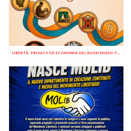
LIBERTÀ, PRIVACY ED ECONOMIA DEL BUON SENSO: FACCO E MUSUMECI A CASALECCHIO DI RENO (BO)