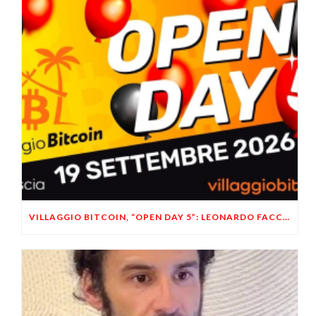
VILLAGGIO BITCOIN, “OPEN DAY 5”: LEONARDO FACCO OSPITE A BRESCIA