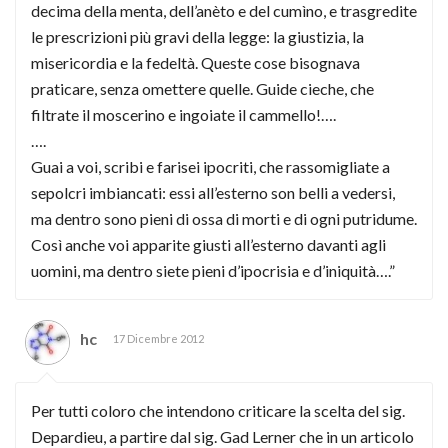
decima della menta, dell’anèto e del cumìno, e trasgredite
le prescrizioni più gravi della legge: la giustizia, la
misericordia e la fedeltà. Queste cose bisognava
praticare, senza omettere quelle. Guide cieche, che
filtrate il moscerino e ingoiate il cammello!….
….
Guai a voi, scribi e farisei ipocriti, che rassomigliate a
sepolcri imbiancati: essi all’esterno son belli a vedersi,
ma dentro sono pieni di ossa di morti e di ogni putridume.
Così anche voi apparite giusti all’esterno davanti agli
uomini, ma dentro siete pieni d’ipocrisia e d’iniquità….”
hc
17 Dicembre 2012
Per tutti coloro che intendono criticare la scelta del sig.
Depardieu, a partire dal sig. Gad Lerner che in un articolo