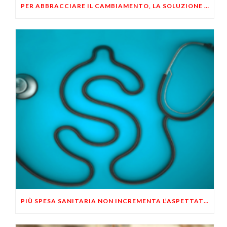
PER ABBRACCIARE IL CAMBIAMENTO, LA SOLUZIONE E’ INDIVIDUALE
PIÙ SPESA SANITARIA NON INCREMENTA L’ASPETTATIVA DI VITA DELLE PERSONE