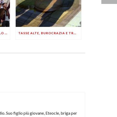
IN FRANCIA I FALLIMENTI DELLO STATALISMO SON COLPA DEL “LIBERO MERCATO”
TASSE ALTE, BUROCRAZIA E TROPPE LEGGI FAVORISCONO IL MERCATO NERO
io. Suo figlio più giovane, Eteocle, briga per