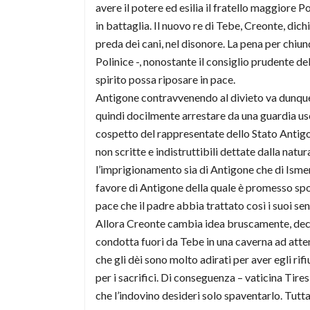
avere il potere ed esilia il fratello maggiore 
in battaglia. Il nuovo re di Tebe, Creonte, di
preda dei cani, nel disonore. La pena per chiun
Polinice -, nonostante il consiglio prudente del
spirito possa riposare in pace.
Antigone contravvenendo al divieto va dunque al
quindi docilmente arrestare da una guardia usc
cospetto del rappresentate dello Stato Antigone
non scritte e indistruttibili dettate dalla nat
l’imprigionamento sia di Antigone che di Ismen
favore di Antigone della quale è promesso spos
pace che il padre abbia trattato così i suoi se
Allora Creonte cambia idea bruscamente, decid
condotta fuori da Tebe in una caverna ad atte
che gli dèi sono molto adirati per aver egli ri
per i sacrifici. Di conseguenza – vaticina Tire
che l’indovino desideri solo spaventarlo. Tutta