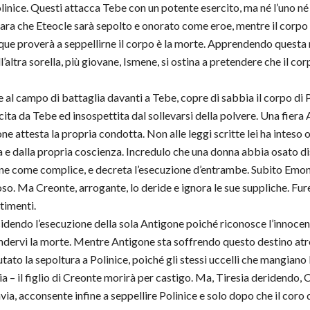
Polinice. Questi attacca Tebe con un potente esercito, ma né l’uno n
chiara che Eteocle sarà sepolto e onorato come eroe, mentre il corpo
que proverà a seppellirne il corpo è la morte. Apprendendo questa no
l’altra sorella, più giovane, Ismene, si ostina a pretendere che il cor
 campo di battaglia davanti a Tebe, copre di sabbia il corpo di Poli
ita da Tebe ed insospettita dal sollevarsi della polvere. Una fiera
 attesta la propria condotta. Non alle leggi scritte lei ha inteso o
ura e dalla propria coscienza. Incredulo che una donna abbia osato d
e come complice, e decreta l’esecuzione d’entrambe. Subito Emone, i
o. Ma Creonte, arrogante, lo deride e ignora le sue suppliche. Fure
ntimenti.
endo l’esecuzione della sola Antigone poiché riconosce l’innocenz
ndervi la morte. Mentre Antigone sta soffrendo questo destino atro
fiutato la sepoltura a Polinice, poiché gli stessi uccelli che mangia
sia – il figlio di Creonte morirà per castigo. Ma, Tiresia deridendo
via, acconsente infine a seppellire Polinice e solo dopo che il coro d