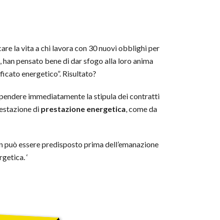
care la vita a chi lavora con 30 nuovi obblighi per
le, han pensato bene di dar sfogo alla loro anima
icato energetico”. Risultato?
sospendere immediatamente la stipula dei contratti
testazione di
prestazione energetica
, come da
 non può essere predisposto prima dell’emanazione
getica. ‘