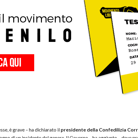
tesse, è grave – ha dichiarato il
presidente della Confedilizia Cor
ogno di un incidente del genere. Il Governo – ha aggiunto – deve p