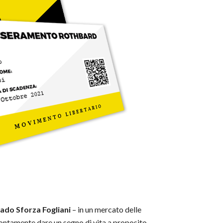
rado Sforza Fogliani
– in un mercato delle
rontamente dare un segno di vita a proposito