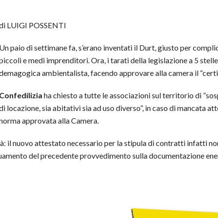
di LUIGI POSSENTI
Un paio di settimane fa, s’erano inventati il Durt, giusto per compli
piccoli e medi imprenditori. Ora, i tarati della legislazione a 5 stel
demagogica ambientalista, facendo approvare alla camera il “certif
Confedilizia
ha chiesto a tutte le associazioni sul territorio di ”
di locazione, sia abitativi sia ad uso diverso”, in caso di mancata at
norma approvata alla Camera.
: il nuovo attestato necessario per la stipula di contratti infatti
eguamento del precedente provvedimento sulla documentazione ener