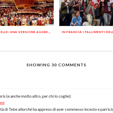
5 STELLE: UNA VERSIONE AGGRESSIVA E DIGITALE DELLO STATALISMO
SHOWING 30 COMMENTS
is (e anche molto altro, per chi lo coglie):
tml
ittà di Tebe allorché ha appreso di aver commesso incesto e parricid