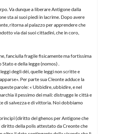
 corpo. Va dunque a liberare Antigone dalla
ne sta ai suoi piedi in lacrime. Dopo avere
nte, ritorna al palazzo per apprendere che
dotto via dai suoi cittadini, che in coro,
e, fanciulla fragile fisicamente ma fortissima
o Stato e della legge (nomos) .
ggi degli dèi, quelle leggi non scritte e
 apparse». Per parte sua Cleonte adduce la
 queste parole: « Ubbidire, ubbidire, e nel
archia il pessimo dei mali: distrugge le città e
onte di salvezza e di vittoria. Noi dobbiamo
 principî (diritto del ghenos per Antigone che
l diritto della polis attestato da Creonte che
n oltre il dato contingente della vicenda che li