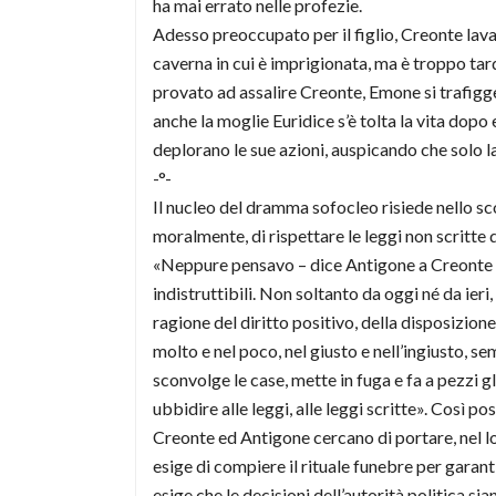
ha mai errato nelle profezie.
Adesso preoccupato per il figlio, Creonte lava i
caverna in cui è imprigionata, ma è troppo tar
provato ad assalire Creonte, Emone si trafigg
anche la moglie Euridice s’è tolta la vita dopo 
deplorano le sue azioni, auspicando che solo l
-°-
Il nucleo del dramma sofocleo risiede nello sc
moralmente, di rispettare le leggi non scritte 
«Neppure pensavo – dice Antigone a Creonte – i
indistruttibili. Non soltanto da oggi né da i
ragione del diritto positivo, della disposizione
molto e nel poco, nel giusto e nell’ingiusto, se
sconvolge le case, mette in fuga e fa a pezzi gl
ubbidire alle leggi, alle leggi scritte». Così 
Creonte ed Antigone cercano di portare, nel lor
esige di compiere il rituale funebre per garanti
esige che le decisioni dell’autorità politica si