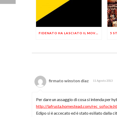
FIDENATO HA LASCIATO IL MOVIMENTO: DIMISSIONI ANNUNCIATE AD APRILE
firmato winston diaz
11 Agosto 2013
Per dare un assaggio di cosa si intenda per hybr
http://lafrusta.homestead.com/rec_sofocle.h
Edipo si è accecato ed è stato esiliato dalla c