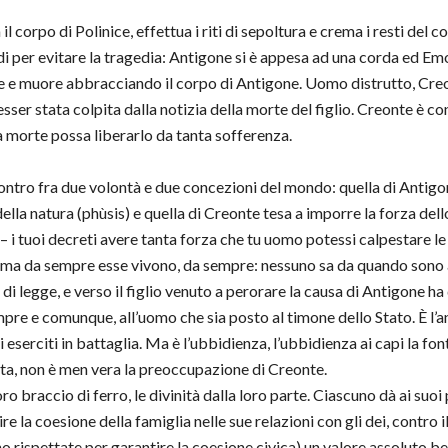
l corpo di Polinice, effettua i riti di sepoltura e crema i resti del
di per evitare la tragedia: Antigone si è appesa ad una corda ed Emo
e e muore abbracciando il corpo di Antigone. Uomo distrutto, Creo
esser stata colpita dalla notizia della morte del figlio. Creonte è con
a morte possa liberarlo da tanta sofferenza.
ontro fra due volontà e due concezioni del mondo: quella di Antigon
della natura (phùsis) e quella di Creonte tesa a imporre la forza dell
 tuoi decreti avere tanta forza che tu uomo potessi calpestare le le
eri, ma da sempre esse vivono, da sempre: nessuno sa da quando sono
 di legge, e verso il figlio venuto a perorare la causa di Antigone ha
mpre e comunque, all’uomo che sia posto al timone dello Stato. È l’an
i eserciti in battaglia. Ma è l’ubbidienza, l’ubbidienza ai capi la f
posta, non è men vera la preoccupazione di Creonte.
o braccio di ferro, le divinità dalla loro parte. Ciascuno dà ai suoi
re la coesione della famiglia nelle sue relazioni con gli dei, contro i
ano rispettate per garantire la coesione civica) un valore assoluto be