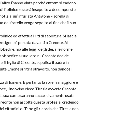
é l’altro l’hanno vinta perché entrambi cadono
 di Polinice resterà insepolto a decomporsi e
tizia, un’ infuriata Antigone – sorella di
po del fratello venga sepolto al fine che il suo
nice ed effettua i riti di sepoltura. Si lascia
 Antigone è portata davanti a Creonte. Al
bbedire, ma alle leggi degli dèi, alle norme
isobbedire ai suoi ordini, Creonte decide
l figlio di Creonte, supplica il padre in
nte Emone si ritira stravolto, non dandosi
a di Ismene. E pertanto la sorella maggiore è
ce, l’indovino cieco Tiresia avverte Creonte
no la sua carne saranno successivamente usati
, Creonte non ascolta questa profezia, credendo
ei cittadini di Tebe gli ricorda che Tiresia non