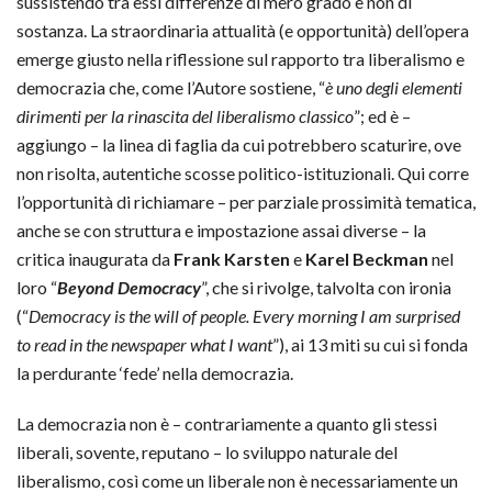
sussistendo tra essi differenze di mero grado e non di
sostanza. La straordinaria attualità (e opportunità) dell’opera
emerge giusto nella riflessione sul rapporto tra liberalismo e
democrazia che, come l’Autore sostiene, “
è uno degli elementi
dirimenti per la rinascita del liberalismo classico
”; ed è –
aggiungo – la linea di faglia da cui potrebbero scaturire, ove
non risolta, autentiche scosse politico-istituzionali. Qui corre
l’opportunità di richiamare – per parziale prossimità tematica,
anche se con struttura e impostazione assai diverse – la
critica inaugurata da
Frank Karsten
e
Karel Beckman
nel
loro “
Beyond Democracy
”, che si rivolge, talvolta con ironia
(“
Democracy is the will of people. Every morning I am surprised
to read in the newspaper what I want
”), ai 13 miti su cui si fonda
la perdurante ‘fede’ nella democrazia.
La democrazia non è – contrariamente a quanto gli stessi
liberali, sovente, reputano – lo sviluppo naturale del
liberalismo, così come un liberale non è necessariamente un