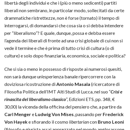
libertà degli individui e che i (più o meno sedicenti) partiti
liberali non sembrano, in particolar modo, sollecitati da certe
drammatiche ristrettezze, non è forse (tornato) il tempo di
interrogarsi, di domandarsi che cosa sia o si debba intendere
per “liberalismo”? E quale, dunque, possa e debba essere
l’agenda dei liberali di fronte ad una crisi globale di cui non si
vede il termine e che è prima di tutto crisi di cultura (o di
culture) e solo dopo finanziaria, economica, sociale e politica?
Che si sia o meno in possesso di risposte ai numerosi quesiti,
non sarà dunque un’esperienza banale ripercorrere con la
doviziosa ricostruzione di
Antonio Masala
(ricercatore di
Filosofia Politica dell’IMT Alti Studi di Lucca, nel suo “
Crisi e
rinascita del liberalismo classico
”, Edizioni ETS, pp. 348, €
30,00) la vicenda della officina del pensiero che, a partire da
Carl
Menger
e
Ludwig Von Mises
, passando per
Frederick
Von Hayek
e sfiorando il cosmo
libertarian
con
Bruno Leoni
(filosofo e giurista assai apprezzato nel mondo anglosassone,