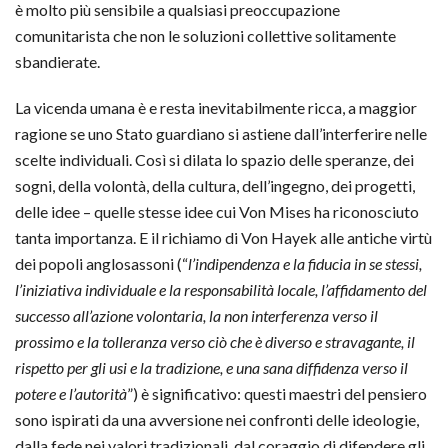
è molto più sensibile a qualsiasi preoccupazione
comunitarista che non le soluzioni collettive solitamente
sbandierate.
La vicenda umana è e resta inevitabilmente ricca, a maggior
ragione se uno Stato guardiano si astiene dall’interferire nelle
scelte individuali. Così si dilata lo spazio delle speranze, dei
sogni, della volontà, della cultura, dell’ingegno, dei progetti,
delle idee – quelle stesse idee cui Von Mises ha riconosciuto
tanta importanza. E il richiamo di Von Hayek alle antiche virtù
dei popoli anglosassoni (“
l’indipendenza e la fiducia in se stessi,
l’iniziativa individuale e la responsabilità locale, l’affidamento del
successo all’azione volontaria, la non interferenza verso il
prossimo e la tolleranza verso ciò che è diverso e stravagante, il
rispetto per gli usi e la tradizione, e una sana diffidenza verso il
potere e l’autorità
”) è significativo: questi maestri del pensiero
sono ispirati da una avversione nei confronti delle ideologie,
dalla fede nei valori tradizionali, dal coraggio di difendere gli