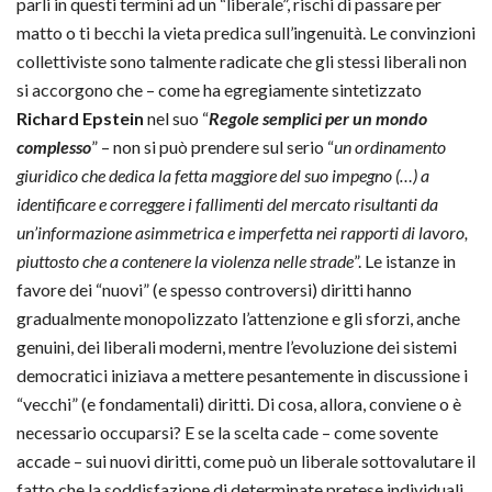
parli in questi termini ad un “liberale”, rischi di passare per
matto o ti becchi la vieta predica sull’ingenuità. Le convinzioni
collettiviste sono talmente radicate che gli stessi liberali non
si accorgono che – come ha egregiamente sintetizzato
Richard Epstein
nel suo “
Regole semplici per un mondo
complesso
” – non si può prendere sul serio “
un ordinamento
giuridico che dedica la fetta maggiore del suo impegno (…) a
identificare e correggere i fallimenti del mercato risultanti da
un’informazione asimmetrica e imperfetta nei rapporti di lavoro,
piuttosto che a contenere la violenza nelle strade
”. Le istanze in
favore dei “nuovi” (e spesso controversi) diritti hanno
gradualmente monopolizzato l’attenzione e gli sforzi, anche
genuini, dei liberali moderni, mentre l’evoluzione dei sistemi
democratici iniziava a mettere pesantemente in discussione i
“vecchi” (e fondamentali) diritti. Di cosa, allora, conviene o è
necessario occuparsi? E se la scelta cade – come sovente
accade – sui nuovi diritti, come può un liberale sottovalutare il
fatto che la soddisfazione di determinate pretese individuali