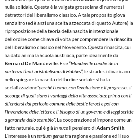
nulla solidale. Questa è la vulgata grossolana di numerosi
detrattori del liberalismo classico. A tale proposito giova
senz’altro (ed è anzi una scelta azzeccata di questo Autore) la
riproposizione della teoria della nascita inintenzionale
dell’ordine come chiave di volta per comprendere la rinascita
del liberalismo classico nel Novecento. Questa rinascita, cui
ha dato anima la Scuola austriaca, parte idealmente da
Bernard De Mandeville
. E se “
Mandeville condivide in
partenza l’anti-aristotelismo di Hobbes
”, le strade si divaricano
nello spiegare la nascita dell’ordine sociale: si ha la
socializzazione
“perchè l’uomo, con l’evoluzione e il progresso, si
accorge di quali siano i vantaggi della vita associata: prima con il
difendersi dal pericolo comune delle bestie feroci e poi con
l’invenzione delle lettere e il bisogno di un governo e di leggi scritte
a garanzia dello scambio
”. La cooperazione si impone come un
fatto naturale, qui è già
in nuce
il pensiero di
Adam Smith
.
L’interesse è un
tertium genus
tra ragione e passione ed il suo