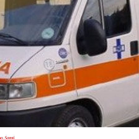
mo
,
Saggi