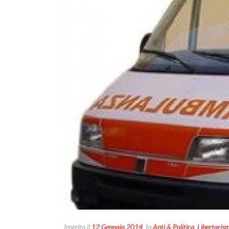
Inserito il
12 Gennaio 2014
In
Anti & Politica
,
Libertaris