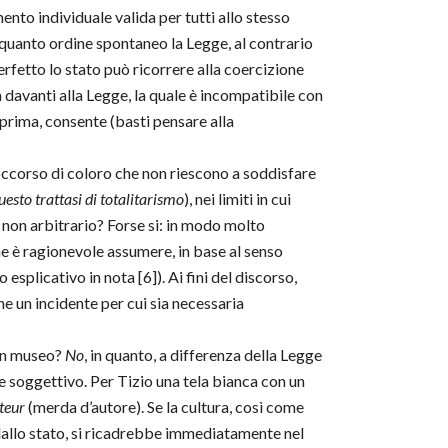
ento individuale valida per tutti allo stesso
n quanto ordine spontaneo la Legge, al contrario
erfetto lo stato può ricorrere alla coercizione
za davanti alla Legge, la quale è incompatibile con
a prima, consente (basti pensare alla
soccorso di coloro che non riescono a soddisfare
uesto trattasi di totalitarismo
), nei limiti in cui
o non arbitrario? Forse si: in modo molto
e è ragionevole assumere, in base al senso
esplicativo in nota [6]). Ai fini del discorso,
he un incidente per cui sia necessaria
 un museo?
No
, in quanto, a differenza della Legge
nte soggettivo. Per Tizio una tela bianca con un
teur
(merda d’autore). Se la cultura, così come
a dallo stato, si ricadrebbe immediatamente nel