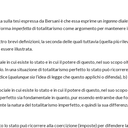
 sulla tesi espressa da Bersani è che essa esprime un
inganno
diale
 forma
imperfetta
di totalitarismo come argomento per mantenere i
ro brevi definizioni, la seconda delle quali tuttavia (quella più rile
 essere illustrata.
ale in cui esiste lo stato e in cui il potere di questo, nel suo scopo 
io
. In una situazione di totalitarismo perfetto lo stato può ricorrer
dice (
qualunque sia
l’idea di legge che questo applichi o difenda), b
ciale in cui esiste lo stato e in cui il potere di questo, nel suo scop
imperfetto sia fondamentale in quanto, pur essendo entrambe due for
e la natura del totalitarismo imperfetto, e quindi la sua differenza
to lo stato può ricorrere alla coercizione (imposte) per difendere l