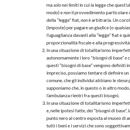
ma
solo
nei limiti in cui la legge che quest
modo) e
non
il provvedimento particolare de
della “legge” fiat,
non
è arbitraria. Un corol
(imposte) per pagare un giudice (o qualsiasi 
l’uguaglianza davanti alla “legge” fiat e qu
proporzionalità fiscale e alla progressività 
In una situazione di totalitarismo imperfet
autonomamente i loro “bisogni di base”
e
c
questi “bisogni di base” vengono definiti 
impreciso, possiamo tentare di definire un
comune, che gli individui abbiano le
stesse
p
supponiamo che, in questo o in altro modo, s
l’ambulanza rientri fra questi bisogni.
In una situazione di totalitarismo imperfet
e, nelle ipotesi fatte, dei “bisogni di base”
punto nero al centro esposta al museo di 
tutti i beni e i servizi che sono soggettiva