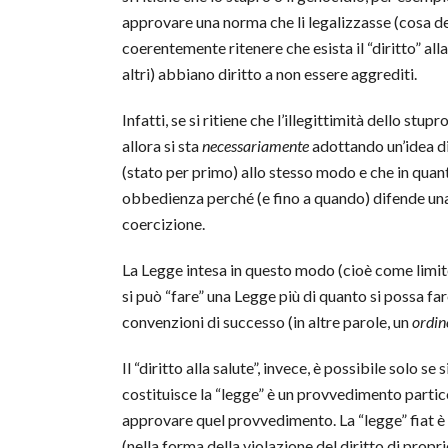
approvare una norma che li legalizzasse (cosa del 
coerentemente ritenere che esista il “diritto” al
altri) abbiano diritto a non essere aggrediti.
Infatti, se si ritiene che l’illegittimità dello st
allora si sta
necessariamente
adottando un’idea di
(stato per primo) allo stesso modo e che in quanto
obbedienza perché (e fino a quando) difende una
coercizione.
La Legge intesa in questo modo (cioè come limite
si può “fare” una Legge più di quanto si possa far
convenzioni di successo (in altre parole, un
ordin
Il “diritto alla salute”, invece, è possibile solo se
costituisce la “legge” è un provvedimento partic
approvare quel provvedimento. La “legge” fiat è i
(nella forma della violazione del diritto di propr