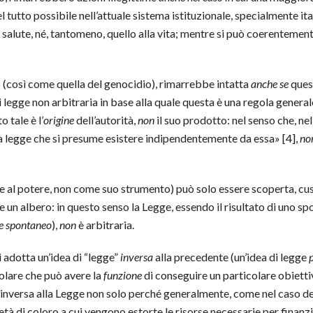
tutto possibile nell’attuale sistema istituzionale, specialmente ital
la salute, né, tantomeno, quello alla vita; mentre si può coerentemen
upro (così come quella del genocidio), rimarrebbe intatta
anche se
quest
 legge non arbitraria in base alla quale questa è una regola genera
 tale è l’
origine
dell’autorità,
non
il suo prodotto: nel senso che, nel
 legge che si presume esistere indipendentemente da essa» [4],
no
 al potere, non come suo strumento) può solo essere scoperta, cust
e un albero: in questo senso la Legge, essendo il risultato di uno sp
e spontaneo
),
non
è arbitraria.
 si adotta un’idea di “legge”
inversa
alla precedente (un’idea di legge
olare che può avere la
funzione
di conseguire un particolare obiettiv
nversa alla Legge non solo perché generalmente, come nel caso del “d
ietà di coloro a cui vengono estorte le risorse necessarie per finanz