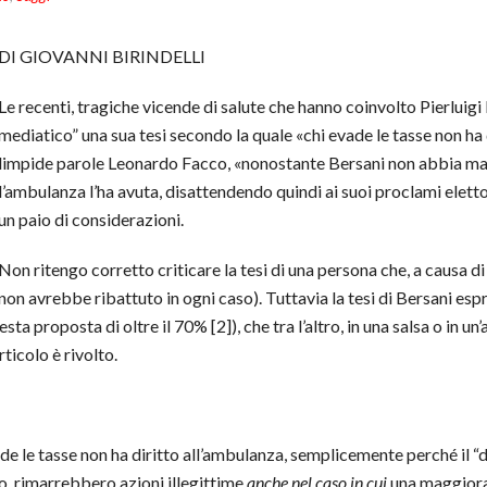
DI GIOVANNI BIRINDELLI
Le recenti, tragiche vicende di salute che hanno coinvolto Pierluigi
mediatico” una sua tesi secondo la quale «chi evade le tasse non ha 
limpide parole Leonardo Facco, «nonostante Bersani non abbia mai p
l’ambulanza l’ha avuta, disattendendo quindi ai suoi proclami eletto
un paio di considerazioni.
Non ritengo corretto criticare la tesi di una persona che, a causa d
non avrebbe ribattuto in ogni caso). Tuttavia la tesi di Bersani es
a proposta di oltre il 70% [2]), che tra l’altro, in una salsa o in un’a
ticolo è rivolto.
e le tasse non ha diritto all’ambulanza, semplicemente perché il “dir
io, rimarrebbero azioni illegittime
anche nel caso in cui
una maggioran