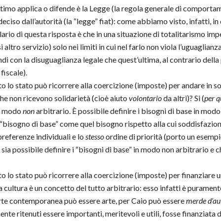
’ultimo applica o difende è la Legge (la regola generale di comportam
ciso dall’autorità (la “legge” fiat): come abbiamo visto, infatti, i
lario di questa risposta è che in una situazione di totalitarismo imp
altro servizio) solo nei limiti in cui nel farlo non viola l’uguaglian
indi con la disuguaglianza legale che quest’ultima, al contrario dell
fiscale).
to lo stato può ricorrere alla coercizione (imposte) per andare in 
he non ricevono solidarietà (cioè aiuto
volontario
da altri)? Si (
per q
in modo
non
arbitrario. È possibile definire i bisogni di base in mod
 “bisogno di base” come quel bisogno rispetto alla cui soddisfazion
referenze individuali e lo
stesso
ordine di priorità (porto un esempio 
ia possibile definire i “bisogni di base” in modo non arbitrario e c
to lo stato può ricorrere alla coercizione (imposte) per finanziare
, la cultura è un concetto del tutto arbitrario: esso infatti è purame
arte contemporanea può essere arte, per Caio può essere
merde d
’
au
mente ritenuti essere importanti, meritevoli e utili, fosse finanziat