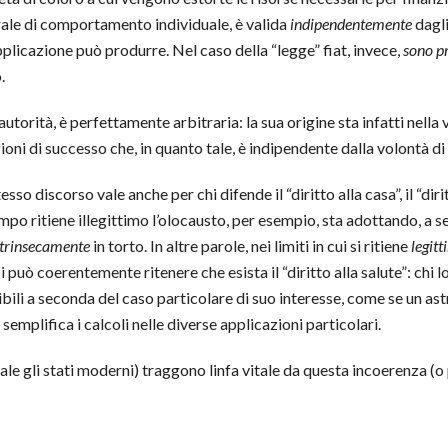
rale di comportamento individuale, è valida
indipendentemente
dagli
applicazione può produrre. Nel caso della “legge” fiat, invece,
sono pr
.
autorità, è perfettamente arbitraria: la sua origine sta infatti nella
oni di successo che, in quanto tale, è indipendente dalla volontà di c
esso discorso vale anche per chi difende il “diritto alla casa”, il “diritt
mpo ritiene illegittimo l’olocausto, per esempio, sta adottando, a s
ntrinsecamente
in torto. In altre parole, nei limiti in cui si ritiene
legit
si può coerentemente ritenere che esista il “diritto alla salute”: ch
bili a seconda del caso particolare di suo interesse, come se un a
semplifica i calcoli nelle diverse applicazioni particolari.
erale gli stati moderni) traggono linfa vitale da questa incoerenza 