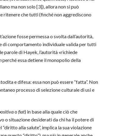
iano ma non solo [3]), allora non si può
te ritenere che tutti (finché non aggrediscono
’azione fosse permessa o svolta dall’autorità,
le di comportamento individuale valida per tutti
le parole di Hayek, l’autorità «richiede
n
perché essa detiene il monopolio della
odita e difesa: essa non può essere “fatta”. Non
ontaneo processo di selezione culturale di usi e
positiva
o
fiat
) in base alla quale ciò che
o o situazione desiderati da chi ha il potere di
iritto alla salute”, implica la sua violazione
iare questo “diritto”), ma più in generale anche