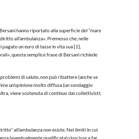
 Bersani hanno riportato alla superficie del “mare
diritto all’ambulanza».
Premesso che, nelle
agato un euro di tasse in vita sua [1],
rali», questa semplice frase di Bersani richiede
i problemi di salute, non può ribattere (anche se
prime un’opinione molto diffusa (un sondaggio
ltra, viene sostenuta di continuo dai collettivisti;
itto” all’ambulanza non esiste. Nei limiti in cui
za (eventualmente qualificata) riuscisse a far