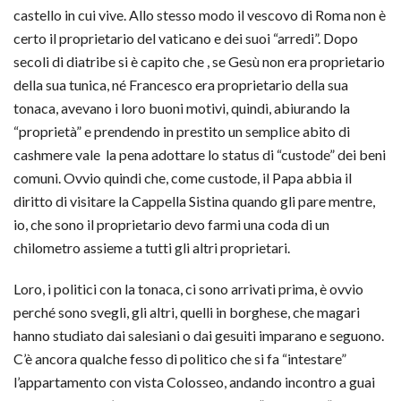
castello in cui vive. Allo stesso modo il vescovo di Roma non è
certo il proprietario del vaticano e dei suoi “arredi”. Dopo
secoli di diatribe si è capito che , se Gesù non era proprietario
della sua tunica, né Francesco era proprietario della sua
tonaca, avevano i loro buoni motivi, quindi, abiurando la
“proprietà” e prendendo in prestito un semplice abito di
cashmere vale la pena adottare lo status di “custode” dei beni
comuni. Ovvio quindi che, come custode, il Papa abbia il
diritto di visitare la Cappella Sistina quando gli pare mentre,
io, che sono il proprietario devo farmi una coda di un
chilometro assieme a tutti gli altri proprietari.
Loro, i politici con la tonaca, ci sono arrivati prima, è ovvio
perché sono svegli, gli altri, quelli in borghese, che magari
hanno studiato dai salesiani o dai gesuiti imparano e seguono.
C’è ancora qualche fesso di politico che si fa “intestare”
l’appartamento con vista Colosseo, andando incontro a guai