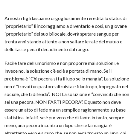
Ai nostri figli lasciamo orgogliosamente i eredità lo status di
“proprietario” li incoraggiamo a diventarlo e così, un giovane
“proprietario” del suo bilocale, dovrà sputare sangue per
trenta anni stando attento a non saltare le rate del mutuo e
delle tasse pena il decadimento dal rango.
Facile fare dell’umorismo e non proporre mai soluzioni, e
invece no, la soluzione c’è ed è a portata di mano. Se il
problema è “Chi pecora si fa il lupo se lo mangia”. La soluzione
non è “trovati un pastore altruista e filantropo, impegnato nel
sociale, che ti difenda”. NO! La soluzione è “convinciti che non
sei una pecora, NON FARTI PECORA”. E questo non deve
essere un atto di fede ma un semplice ragionamento su base
statistica. Infatti, se è pur vero che di tanto in tanto, sempre
meno, una pecora incontra un lupo che se la mangia, è
altrettanto vero e sicuro che, se non avrà trovato un lupo, chi