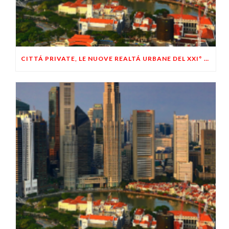
CITTÁ PRIVATE, LE NUOVE REALTÁ URBANE DEL XXI° SECOLO (2° PARTE)