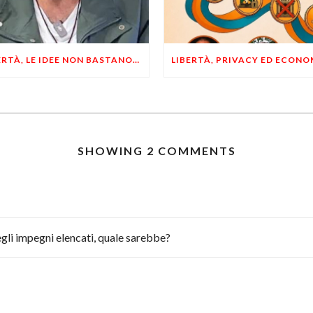
LIBERTÀ, LE IDEE NON BASTANO! SERVONO ESEMPI E UN PO’ DI COERENZA
SHOWING 2 COMMENTS
egli impegni elencati, quale sarebbe?