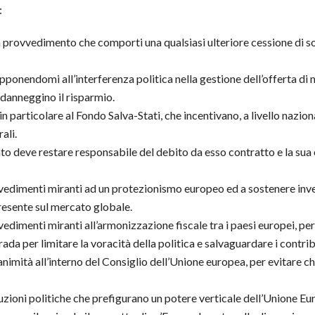
:
 provvedimento che comporti una qualsiasi ulteriore cessione di s
opponendomi all’interferenza politica nella gestione dell’offerta d
danneggino il risparmio.
e in particolare al Fondo Salva-Stati, che incentivano, a livello nazi
ali.
o deve restare responsabile del debito da esso contratto e la sua
vedimenti miranti ad un protezionismo europeo ed a sostenere inve
resente sul mercato globale.
dimenti miranti all’armonizzazione fiscale tra i paesi europei, pe
trada per limitare la voracità della politica e salvaguardare i contri
nimità all’interno del Consiglio dell’Unione europea, per evitare che 
tuzioni politiche che prefigurano un potere verticale dell’Unione Euro