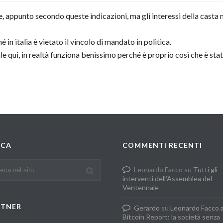
ppunto secondo queste indicazioni, ma gli interessi della casta 
n italia è vietato il vincolo di mandato in politica.
le qui, in realtà funziona benissimo perché è proprio così che è st
RCA
COMMENTI RECENTI
Leonardo Facco
su
Tutti gli
interventi dell’Assemblea del
Ventennale
RTNER
Gerardo
su
Leonardo Facco 
Bitcoin Report: la società senza