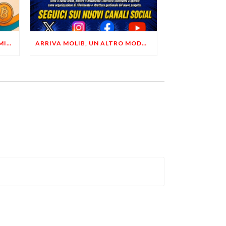
LIBERTÀ, PRIVACY ED ECONOMIA DEL BUON SENSO: FACCO E MUSUMECI A CASALECCHIO DI RENO (BO)
ARRIVA MOLIB, UN ALTRO MODO DI COMUNICARE LIBERTARIO