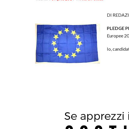
DI REDAZ
PLEDGE PE
Europee 2
Io, candida