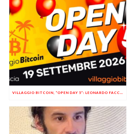
VILLAGGIO BITCOIN, “OPEN DAY 5”: LEONARDO FACCO OSPITE A BRESCIA