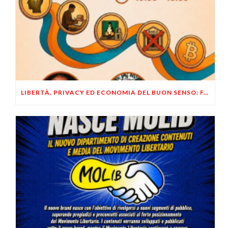
LIBERTÀ, PRIVACY ED ECONOMIA DEL BUON SENSO: FACCO E MUSUMECI A CASALECCHIO DI RENO (BO)