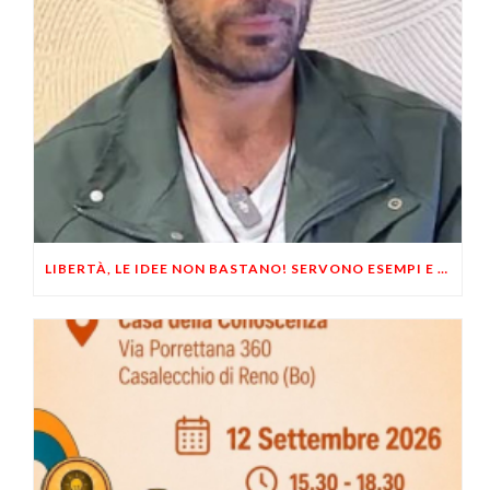
LIBERTÀ, LE IDEE NON BASTANO! SERVONO ESEMPI E UN PO’ DI COERENZA