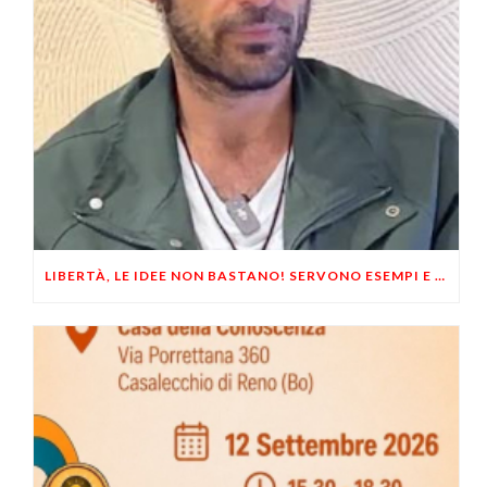
LIBERTÀ, LE IDEE NON BASTANO! SERVONO ESEMPI E UN PO’ DI COERENZA