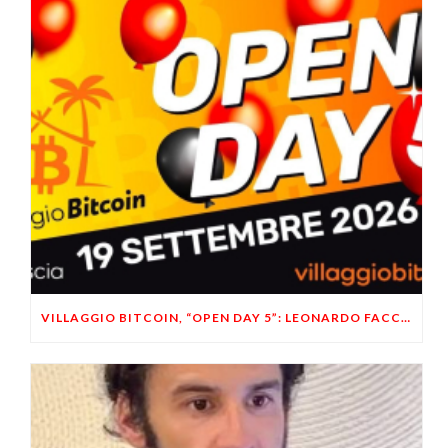
VILLAGGIO BITCOIN, “OPEN DAY 5”: LEONARDO FACCO OSPITE A BRESCIA