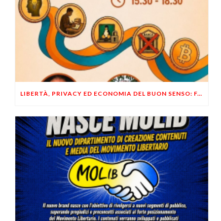
LIBERTÀ, PRIVACY ED ECONOMIA DEL BUON SENSO: FACCO E MUSUMECI A CASALECCHIO DI RENO (BO)