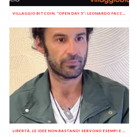
VILLAGGIO BITCOIN, “OPEN DAY 5”: LEONARDO FACCO OSPITE A BRESCIA
LIBERTÀ, LE IDEE NON BASTANO! SERVONO ESEMPI E UN PO’ DI COERENZA