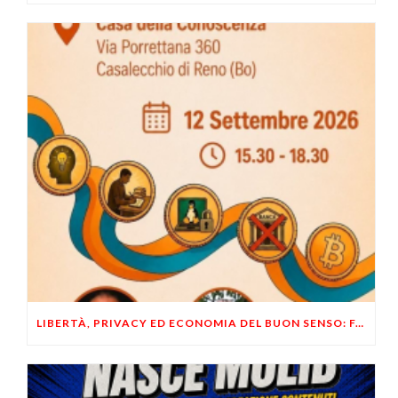
LIBERTÀ, PRIVACY ED ECONOMIA DEL BUON SENSO: FACCO E MUSUMECI A CASALECCHIO DI RENO (BO)