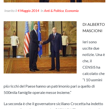
Inserito il
4 Maggio 2014
In
Anti & Politica
,
Economia
DI ALBERTO
MASCIONI
Ieri sono
uscite due
notizie. Una è
che, il
CENSIS ha
calcolato che
“I 10 uomini
più ricchi del Paese hanno un patrimonio pari a quello di
500mila famiglie operaie messe insieme.”
La seconda è che il governatore siciliano Crocetta ha indetto