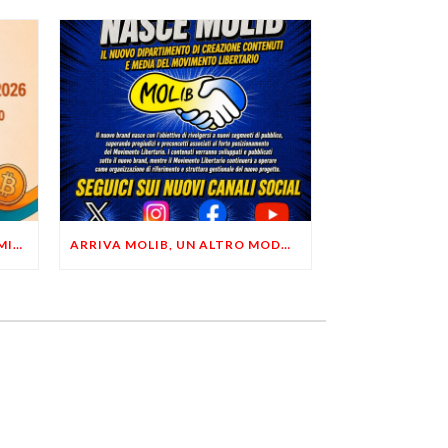
LIBERTÀ, PRIVACY ED ECONOMIA DEL BUON SENSO: FACCO E MUSUMECI A CASALECCHIO DI RENO (BO)
ARRIVA MOLIB, UN ALTRO MODO DI COMUNICARE LIBERTARIO