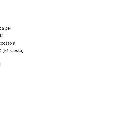
mpa per
tà
ccesso a
.” (M. Costa)
i