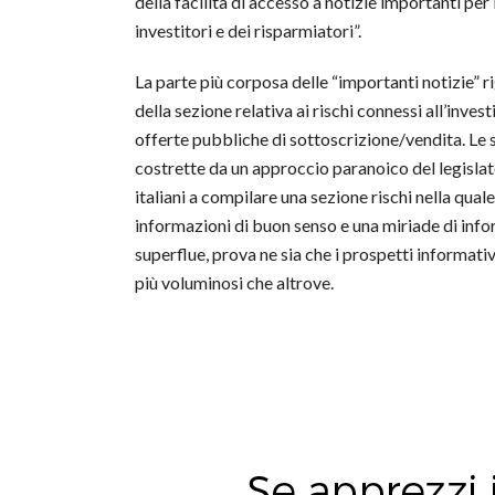
della facilità di accesso a notizie importanti per
investitori e dei risparmiatori”.
La parte più corposa delle “importanti notizie” 
della sezione relativa ai rischi connessi all’inve
offerte pubbliche di sottoscrizione/vendita. Le 
costrette da un approccio paranoico del legislat
italiani a compilare una sezione rischi nella qua
informazioni di buon senso e una miriade di infor
superflue, prova ne sia che i prospetti informativ
più voluminosi che altrove.