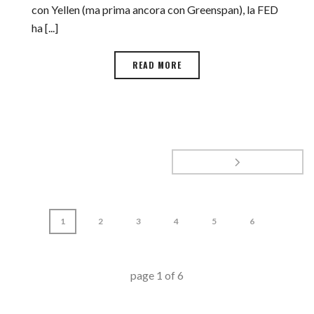
con Yellen (ma prima ancora con Greenspan), la FED
ha [...]
READ MORE
1
2
3
4
5
6
page
1
of
6