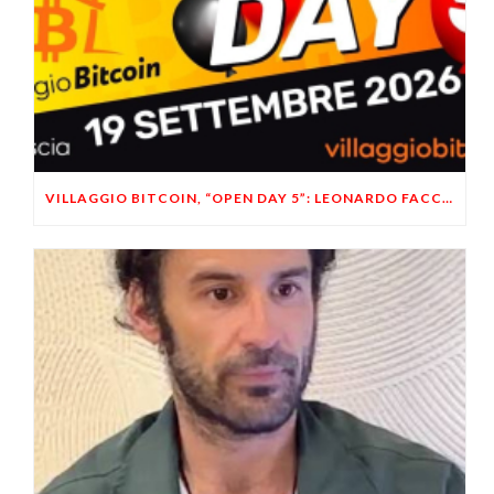
VILLAGGIO BITCOIN, “OPEN DAY 5”: LEONARDO FACCO OSPITE A BRESCIA