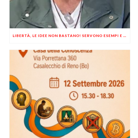
LIBERTÀ, LE IDEE NON BASTANO! SERVONO ESEMPI E UN PO’ DI COERENZA