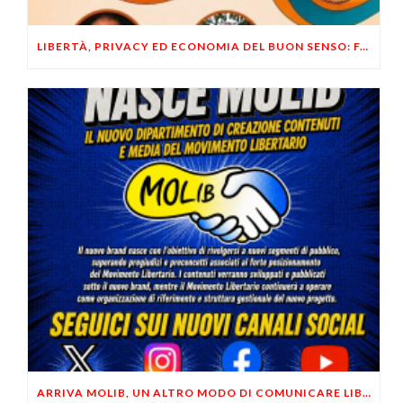
LIBERTÀ, PRIVACY ED ECONOMIA DEL BUON SENSO: FACCO E MUSUMECI A CASALECCHIO DI RENO (BO)
ARRIVA MOLIB, UN ALTRO MODO DI COMUNICARE LIBERTARIO