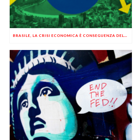
BRASILE, LA CRISI ECONOMICA È CONSEGUENZA DELLE POLITICHE KEYNESIANE