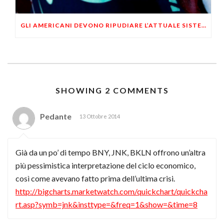
GLI AMERICANI DEVONO RIPUDIARE L’ATTUALE SISTEMA MONETARIO A BANCA CENTRALE
SHOWING 2 COMMENTS
Pedante
13 Ottobre 2014
Già da un po’ di tempo BNY, JNK, BKLN offrono un’altra
più pessimistica interpretazione del ciclo economico,
così come avevano fatto prima dell’ultima crisi.
http://bigcharts.marketwatch.com/quickchart/quickcha
rt.asp?symb=jnk&insttype=&freq=1&show=&time=8