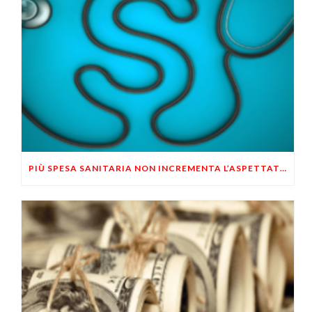
PIÙ SPESA SANITARIA NON INCREMENTA L’ASPETTATIVA DI VITA DELLE PERSONE