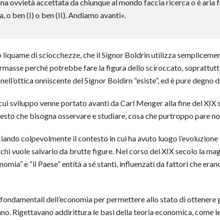
a ovvietà accettata da chiunque al mondo faccia ricerca o è aria fre
, o ben (I) o ben (II). Andiamo avanti».
o liquame di sciocchezze, che il Signor Boldrin utilizza sempliceme
rmasse perché potrebbe fare la figura dello sciroccato, soprattut
ll’ottica onniscente del Signor Boldirn “esiste”, ed è pure degno d
ui sviluppo venne portato avanti da Carl Menger alla fine del XIX 
uesto che bisogna osservare e studiare, cosa che purtroppo pare non
ando colpevolmente il contesto in cui ha avuto luogo l’evoluzione 
 chi vuole salvarlo da brutte figure. Nel corso del XIX secolo la m
nomia” e “il Paese” entità a sé stanti, influenzati da fattori che erano
fondamentali dell’economia per permettere allo stato di ottenere g
iano. Rigettavano addirittura le basi della teoria economica, come 