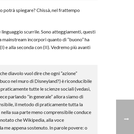
o potrà spiegare? Chissà, nel frattempo
 e linguaggio scurrile. Sono atteggiamenti, questi
oria mainstream incorpori quanto di “buono” ha
I) e alla seconda con (II). Vedremo più avanti
che diavolo vuol dire che ogni “azione”
o buco nel muro di Disneyland?) è riconducibile
praticamente tutte le scienze sociali (vedasi,
ce parlando “in generale” allora siamo di
sibile, il metodo di praticamente tutta la
– nella sua parte meno comprensibile conduce
 notato che Wikipedia, alla voce
 da me appena sostenuto. In parole povere: o