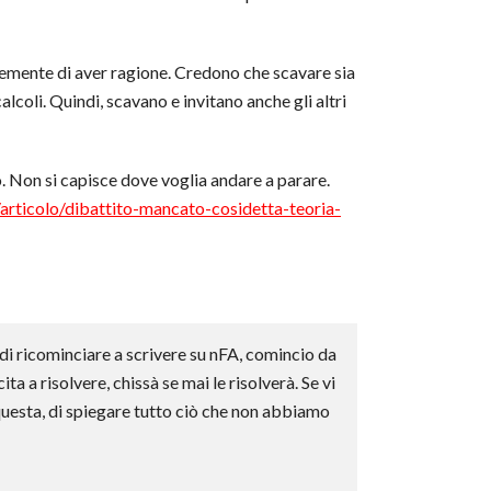
emente di aver ragione. Credono che scavare sia
lcoli. Quindi, scavano e invitano anche gli altri
o. Non si capisce dove voglia andare a parare.
articolo/dibattito-mancato-cosidetta-teoria-
di ricominciare a scrivere su nFA, comincio da
ita a risolvere, chissà se mai le risolverà. Se vi
 questa, di spiegare tutto ciò che non abbiamo