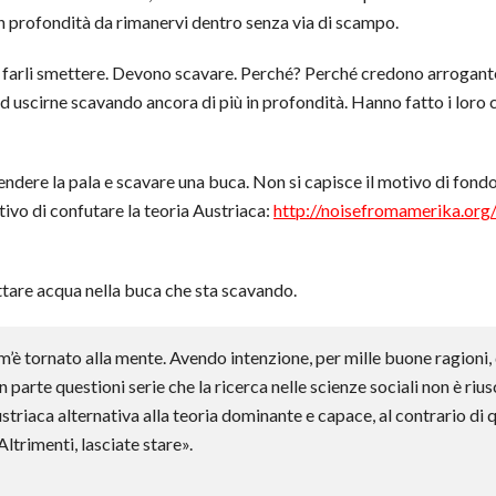
in profondità da rimanervi dentro senza via di scampo.
i farli smettere. Devono scavare. Perché? Perché credono arrogant
d uscirne scavando ancora di più in profondità. Hanno fatto i loro ca
endere la pala e scavare una buca. Non si capisce il motivo di fond
tivo di confutare la teoria Austriaca:
http://noisefromamerika.org/
ttare acqua nella buca che sta scavando.
’è tornato alla mente. Avendo intenzione, per mille buone ragioni, 
in parte questioni serie che la ricerca nelle scienze sociali non è riusc
striaca alternativa alla teoria dominante e capace, al contrario di
ltrimenti, lasciate stare».