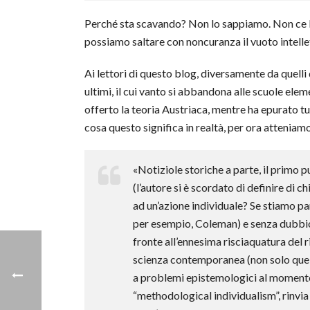
Perché sta scavando? Non lo sappiamo. Non ce l
possiamo saltare con noncuranza il vuoto intellet
Ai lettori di questo blog, diversamente da quelli 
ultimi, il cui vanto si abbandona alle scuole ele
offerto la teoria Austriaca, mentre ha epurato tu
cosa questo significa in realtà, per ora atteniamo
«Notiziole storiche a parte, il primo 
(l’autore si è scordato di definire di
ad un’azione individuale? Se stiamo pa
per esempio, Coleman) e senza dubbio 
fronte all’ennesima risciaquatura del 
scienza contemporanea (non solo quel
a problemi epistemologici al momento (
“methodological individualism”, rinvia