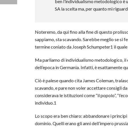
ben l’individualismo metodologico è un
SA la scelta ma, per quanto mi riguarda
Noteremo, da qui fino alla fine di questo proliss
sappiamo, sta scavando. Sarebbe meglio se si fe
termine coniato da Joseph Schumpeter1 il quale ne
Ma parliamo di individualismo metodologico, il c
dell’epoca in Germania. Infatti, è esattamente q
Ciò è palese quando cita James Coleman, tralasci
scavando, e pare non voler accettare consigli da
considerava le istituzioni come “il popolo”, “l’eco
individuo.1
Lo scopo era ben chiaro: abbandonare i principi 
dominio. Quelli erano gli anni dell’impero pruss