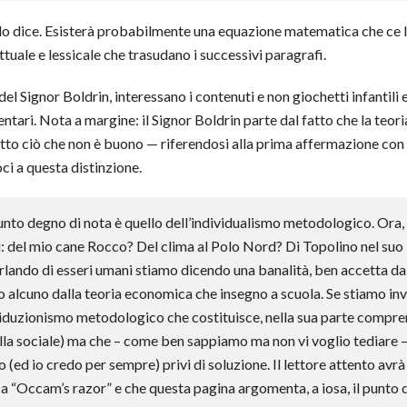
o dice. Esisterà probabilmente una equazione matematica che ce l
tuale e lessicale che trasudano i successivi paragrafi.
del Signor Boldrin, interessano i contenuti e non giochetti infantili
mentari. Nota a margine: il Signor Boldrin parte dal fatto che la te
tto ciò che non è buono — riferendosi alla prima affermazione con (
ci a questa distinzione.
punto degno di nota è quello dell’individualismo metodologico. Ora, 
 chi: del mio cane Rocco? Del clima al Polo Nord? Di Topolino nel su
rlando di esseri umani stiamo dicendo una banalità, ben accetta da 
alcuno dalla teoria economica che insegno a scuola. Se stiamo inve
riduzionismo metodologico che costituisce, nella sua parte compren
la sociale) ma che – come ben sappiamo ma non vi voglio tediare 
ed io credo per sempre) privi di soluzione. Il lettore attento avrà
 a “Occam’s razor” e che questa pagina argomenta, a iosa, il punto