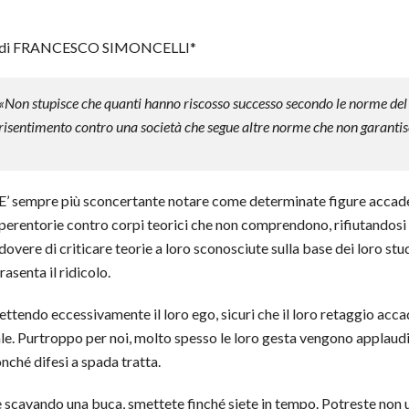
di FRANCESCO SIMONCELLI*
«Non stupisce che quanti hanno riscosso successo secondo le norme del 
risentimento contro una società che segue altre norme che non garantis
E’ sempre più sconcertante notare come determinate figure accad
perentorie contro corpi teorici che non comprendono, rifiutandosi di
dovere di criticare teorie a loro sconosciute sulla base dei loro st
asenta il ridicolo.
lettendo eccessivamente il loro ego, sicuri che il loro retaggio ac
ale. Purtroppo per noi, molto spesso le loro gesta vengono applaudit
onché difesi a spada tratta.
te scavando una buca, smettete finché siete in tempo. Potreste non 