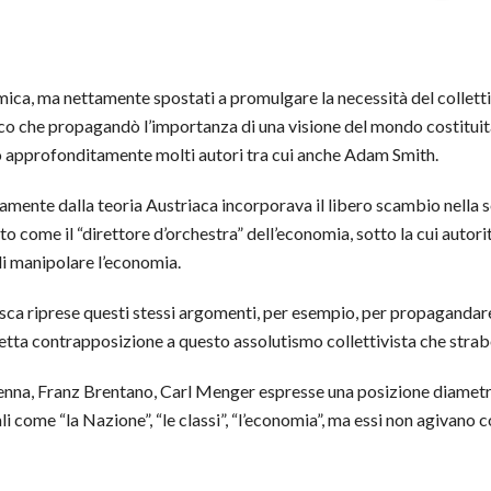
mica, ma nettamente spostati a promulgare la necessità del collet
nico che propagandò l’importanza di una visione del mondo costituita
 approfonditamente molti autori tra cui anche Adam Smith.
amente dalla teoria Austriaca incorporava il libero scambio nella so
o come il “direttore d’orchestra” dell’economia, sotto la cui autorit
 di manipolare l’economia.
esca riprese questi stessi argomenti, per esempio, per propagandare 
etta contrapposizione a questo assolutismo collettivista che strab
Vienna, Franz Brentano, Carl Menger espresse una posizione diametr
i come “la Nazione”, “le classi”, “l’economia”, ma essi non agivano c