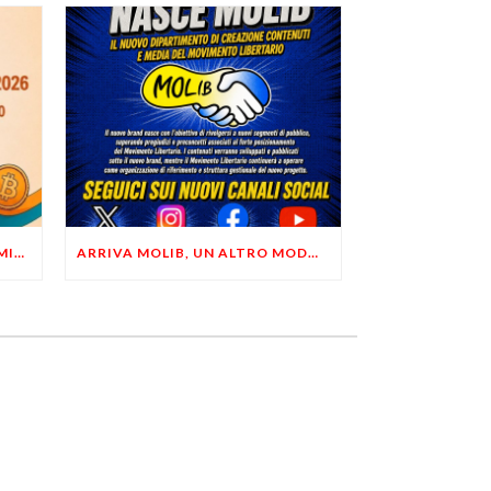
LIBERTÀ, PRIVACY ED ECONOMIA DEL BUON SENSO: FACCO E MUSUMECI A CASALECCHIO DI RENO (BO)
ARRIVA MOLIB, UN ALTRO MODO DI COMUNICARE LIBERTARIO