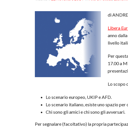
di ANDR
Libera Eu
anno dalla
livello ita
Per questa
17.00 a Mi
presentazi
Lo scopo d
Lo scenario europeo, UKIP e AFD.
Lo scenario italiano, esiste uno spazio per
Chi sono gli amici e chi sono gli avversari.
Per segnalare (facoltativo) la propria partecip