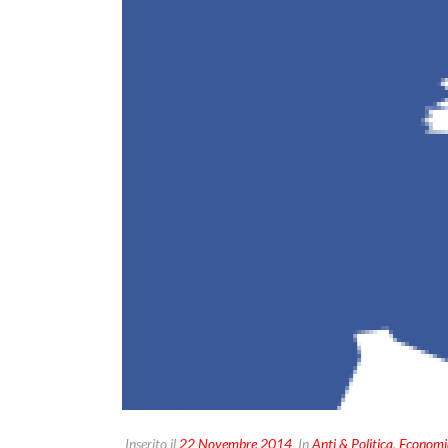
Inserito il
22 Novembre 2014
In
Anti & Politica
,
Economi