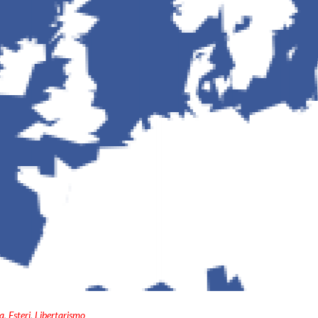
a
,
Esteri
,
Libertarismo